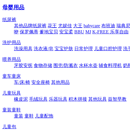
母婴用品
纸尿裤
其他品牌纸尿裤
花王
尤妮佳
大王
babycare
布班迪
瑞典尼塔
咿
保罗佩蒂
爹地宝贝
安宝柔
BBU
MJ
K-FREE 乐享自由
洗护用品
洗澡用具
洗衣液/皂
宝宝护肤
日常护理
儿童口腔护理
洗
喂养用品
牙胶安抚
食物存储
围兜/防溅衣
水杯水壶
辅食料理机
奶
童车童床
车/床/椅
安全座椅
其他用品
儿童玩具
橡皮泥
毛绒玩具
乐器玩具
积木拼接
其他玩具
益智早教
童装童鞋
童装
童鞋
儿童配饰
儿童包