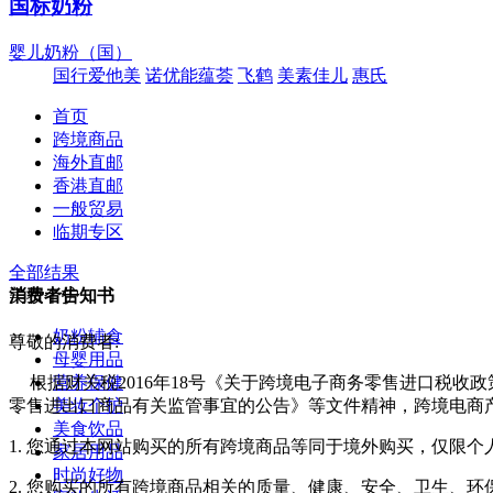
国标奶粉
婴儿奶粉（国）
国行爱他美
诺优能蕴荟
飞鹤
美素佳儿
惠氏
首页
跨境商品
海外直邮
香港直邮
一般贸易
临期专区
全部结果
美妆个护
消费者告知书
奶粉辅食
尊敬的消费者:
母婴用品
营养保健
根据财关税2016年18号《关于跨境电子商务零售进口税收
美妆个护
零售进出口商品有关监管事宜的公告》等文件精神，跨境电商
美食饮品
1. 您通过本网站购买的所有跨境商品等同于境外购买，仅限
家居用品
时尚好物
2. 您购买的所有跨境商品相关的质量、健康、安全、卫生、