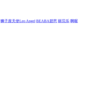
狮子座天使Leo Angel
BEABA碧芭
丽贝乐
啊喔