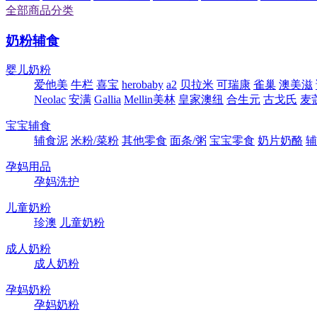
全部商品分类
奶粉辅食
婴儿奶粉
爱他美
牛栏
喜宝
herobaby
a2
贝拉米
可瑞康
雀巢
澳美滋
Neolac
安满
Gallia
Mellin美林
皇家澳纽
合生元
古戈氏
麦
宝宝辅食
辅食泥
米粉/菜粉
其他零食
面条/粥
宝宝零食
奶片奶酪
辅
孕妈用品
孕妈洗护
儿童奶粉
珍澳
儿童奶粉
成人奶粉
成人奶粉
孕妈奶粉
孕妈奶粉