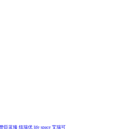
赞臣蓝臻
纽瑞优
life space
艾瑞可