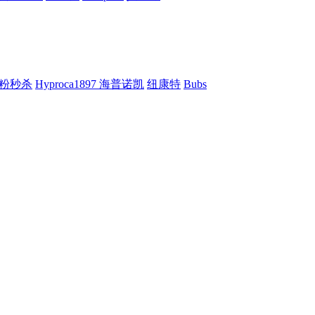
粉秒杀
Hyproca1897 海普诺凯
纽康特
Bubs