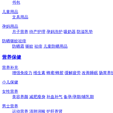
书包
儿童用品
文具用品
孕妈用品
月子营养
待产护理
孕妈洗护
吸奶器
防溢乳垫
防晒驱蚊祛痱
防晒霜
驱蚊
祛痱
儿童防晒用品
营养保健
营养补充
增强免疫力
维生素
蜂蜜/蜂胶
缓解疲劳
改善睡眠
肠胃养
小儿保健
女性营养
美容养颜
减肥瘦身
补血补气
备孕/孕期/哺乳期
男士营养
运动营养
清肺润喉
护肝养肾