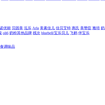
诺优能
贝因美
泓乐
Arla
美素佳儿
佳贝艾特
惠氏
美赞臣
雅培
奶
蔻
oli6
奶粉其他品牌
残次
bluebell/宝乐贝儿
飞鹤
伴宝乐
食调味品