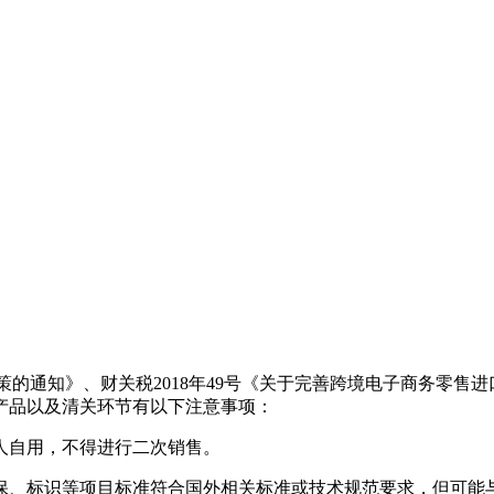
政策的通知》、财关税2018年49号《关于完善跨境电子商务零售
产品以及清关环节有以下注意事项：
个人自用，不得进行二次销售。
环保、标识等项目标准符合国外相关标准或技术规范要求，但可