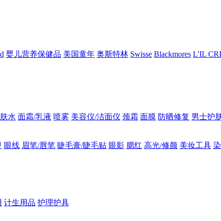
nd
婴儿营养保健品
美国童年
奥斯特林
Swisse
Blackmores
L'IL C
肤水
面霜/乳液
喷雾
美容仪/洁面仪
颈霜
面膜
防晒修复
男士护
甲
眼线
眉笔/唇笔
睫毛膏/睫毛贴
眼影
腮红
高光/修颜
美妆工具
染
用
计生用品
护理护具