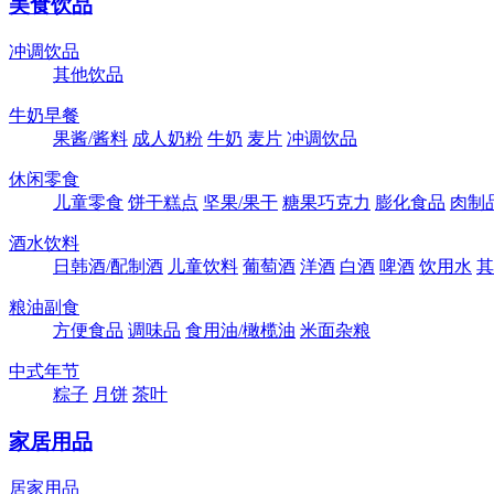
美食饮品
冲调饮品
其他饮品
牛奶早餐
果酱/酱料
成人奶粉
牛奶
麦片
冲调饮品
休闲零食
儿童零食
饼干糕点
坚果/果干
糖果巧克力
膨化食品
肉制
酒水饮料
日韩酒/配制酒
儿童饮料
葡萄酒
洋酒
白酒
啤酒
饮用水
其
粮油副食
方便食品
调味品
食用油/橄榄油
米面杂粮
中式年节
粽子
月饼
茶叶
家居用品
居家用品