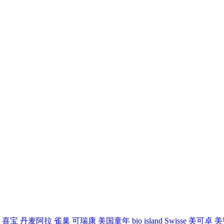
喜宝
丹麦阿拉
雀巢
可瑞康
美国童年
bio island
Swisse
美可卓
美