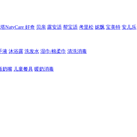
NatyCare
好奇
贝亲
露安适
帮宝适
考里松
妮飘
宝美特
安儿乐
手液
沐浴露
洗发水
湿巾/棉柔巾
清洗消毒
瓶奶嘴
儿童餐具
暖奶消毒