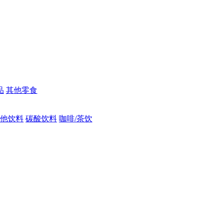
品
其他零食
他饮料
碳酸饮料
咖啡/茶饮