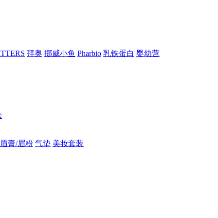
RITTERS
拜奥
挪威小鱼
Pharbio
乳铁蛋白
婴幼营
肤
眉膏/眉粉
气垫
美妆套装