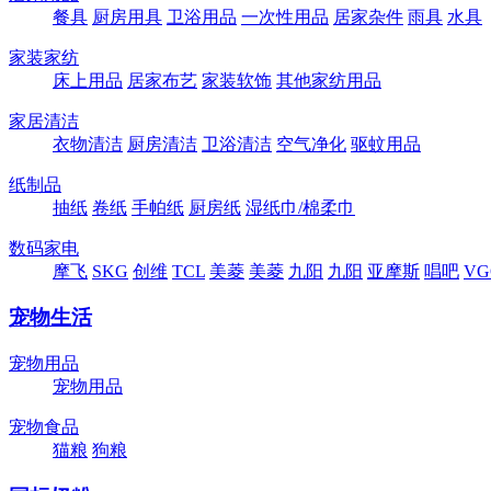
餐具
厨房用具
卫浴用品
一次性用品
居家杂件
雨具
水具
家装家纺
床上用品
居家布艺
家装软饰
其他家纺用品
家居清洁
衣物清洁
厨房清洁
卫浴清洁
空气净化
驱蚊用品
纸制品
抽纸
卷纸
手帕纸
厨房纸
湿纸巾/棉柔巾
数码家电
摩飞
SKG
创维
TCL
美菱
美菱
九阳
九阳
亚摩斯
唱吧
VG
宠物生活
宠物用品
宠物用品
宠物食品
猫粮
狗粮