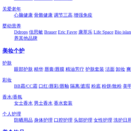
关爱老年
心脑健康
骨骼健康
调节三高
增强免疫
婴幼营养
Ddrops
佳思敏
Brauer
Eric Favre
康萃乐
Life Space
Bio isla
养其他品牌
美妆个护
护肤
眼部护肤
精华
唇膏/唇膜
精油芳疗
护肤套装
洁面
卸妆
爽
彩妆
BB霜/CC霜
口红/唇彩/唇釉
隔离/遮瑕
粉底
粉饼/散粉
美
香水/香氛
女士香水
男士香水
香水套装
个人护理
防晒用品
身体护理
口腔护理
头部护理
女性护理
洗护日