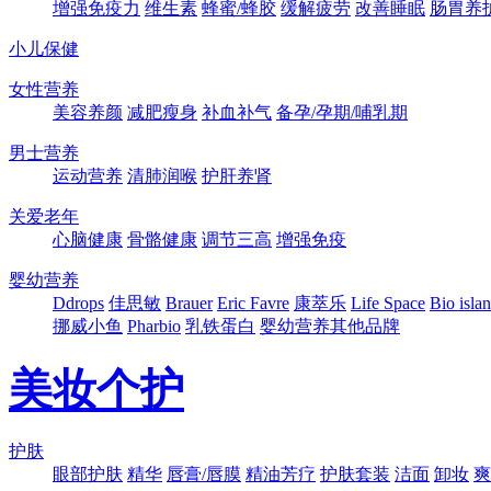
增强免疫力
维生素
蜂蜜/蜂胶
缓解疲劳
改善睡眠
肠胃养
小儿保健
女性营养
美容养颜
减肥瘦身
补血补气
备孕/孕期/哺乳期
男士营养
运动营养
清肺润喉
护肝养肾
关爱老年
心脑健康
骨骼健康
调节三高
增强免疫
婴幼营养
Ddrops
佳思敏
Brauer
Eric Favre
康萃乐
Life Space
Bio isla
挪威小鱼
Pharbio
乳铁蛋白
婴幼营养其他品牌
美妆个护
护肤
眼部护肤
精华
唇膏/唇膜
精油芳疗
护肤套装
洁面
卸妆
爽