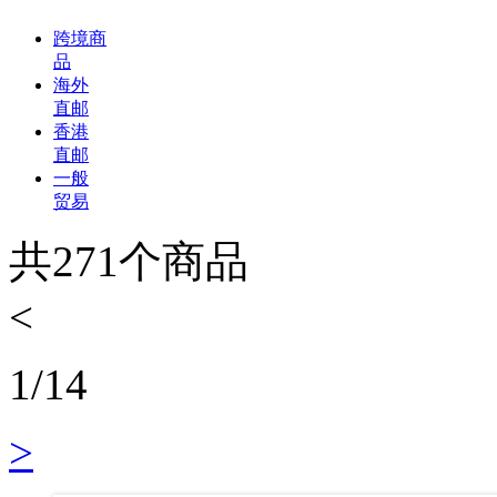
跨境商
品
海外
直邮
香港
直邮
一般
贸易
共
271
个商品
<
1
/
14
>