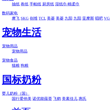
抽纸
卷纸
手帕纸
厨房纸
湿纸巾/棉柔巾
数码家电
摩飞
SKG
创维
TCL
美菱
美菱
九阳
九阳
亚摩斯
唱吧
VG
宠物生活
宠物用品
宠物用品
宠物食品
猫粮
狗粮
国标奶粉
婴儿奶粉（国）
国行爱他美
诺优能蕴荟
飞鹤
美素佳儿
惠氏