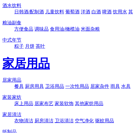
酒水饮料
日韩酒/配制酒
儿童饮料
葡萄酒
洋酒
白酒
啤酒
饮用水
其
粮油副食
方便食品
调味品
食用油/橄榄油
米面杂粮
中式年节
粽子
月饼
茶叶
家居用品
居家用品
餐具
厨房用具
卫浴用品
一次性用品
居家杂件
雨具
水具
家装家纺
床上用品
居家布艺
家装软饰
其他家纺用品
家居清洁
衣物清洁
厨房清洁
卫浴清洁
空气净化
驱蚊用品
纸制品