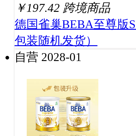
￥
197.42
跨境商品
德国雀巢BEBA至尊版S
包装随机发货）
自营
2028-01