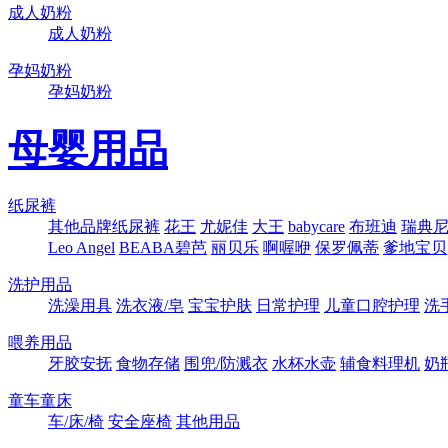
成人奶粉
成人奶粉
孕妈奶粉
孕妈奶粉
母婴用品
纸尿裤
其他品牌纸尿裤
花王
尤妮佳
大王
babycare
布班迪
瑞典尼塔
Leo Angel
BEABA碧芭
丽贝乐
啊喔咿
保罗佩蒂
爹地宝贝
洗护用品
洗澡用具
洗衣液/皂
宝宝护肤
日常护理
儿童口腔护理
洗
喂养用品
牙胶安抚
食物存储
围兜/防溅衣
水杯水壶
辅食料理机
奶
童车童床
车/床/椅
安全座椅
其他用品