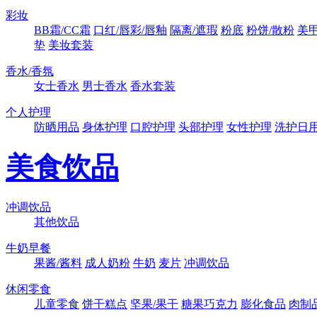
彩妆
BB霜/CC霜
口红/唇彩/唇釉
隔离/遮瑕
粉底
粉饼/散粉
美
垫
美妆套装
香水/香氛
女士香水
男士香水
香水套装
个人护理
防晒用品
身体护理
口腔护理
头部护理
女性护理
洗护日
美食饮品
冲调饮品
其他饮品
牛奶早餐
果酱/酱料
成人奶粉
牛奶
麦片
冲调饮品
休闲零食
儿童零食
饼干糕点
坚果/果干
糖果巧克力
膨化食品
肉制