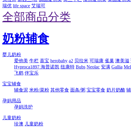
瑞优
life space
艾瑞可
全部商品分类
奶粉辅食
婴儿奶粉
爱他美
牛栏
喜宝
herobaby
a2
贝拉米
可瑞康
雀巢
澳美滋
Hyproca1897 海普诺凯
纽康特
Bubs
Neolac
安满
Gallia
Me
飞鹤
伴宝乐
宝宝辅食
辅食泥
米粉/菜粉
其他零食
面条/粥
宝宝零食
奶片奶酪
辅
孕妈用品
孕妈洗护
儿童奶粉
珍澳
儿童奶粉