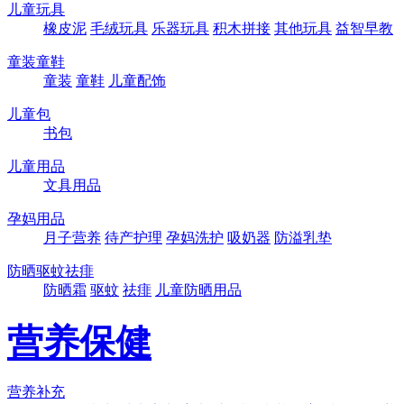
儿童玩具
橡皮泥
毛绒玩具
乐器玩具
积木拼接
其他玩具
益智早教
童装童鞋
童装
童鞋
儿童配饰
儿童包
书包
儿童用品
文具用品
孕妈用品
月子营养
待产护理
孕妈洗护
吸奶器
防溢乳垫
防晒驱蚊祛痱
防晒霜
驱蚊
祛痱
儿童防晒用品
营养保健
营养补充