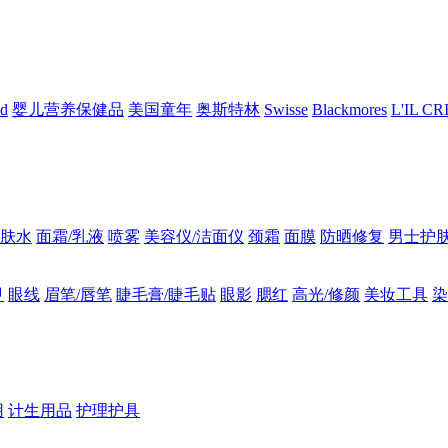
nd
婴儿营养保健品
美国童年
奥斯特林
Swisse
Blackmores
L'IL C
肤水
面霜/乳液
喷雾
美容仪/洁面仪
颈霜
面膜
防晒修复
男士护
甲
眼线
眉笔/唇笔
睫毛膏/睫毛贴
眼影
腮红
高光/修颜
美妆工具
染
用
计生用品
护理护具