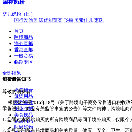
国标奶粉
婴儿奶粉（国）
国行爱他美
诺优能蕴荟
飞鹤
美素佳儿
惠氏
首页
跨境商品
海外直邮
香港直邮
一般贸易
临期专区
全部结果
母婴用品
消费者告知书
奶粉辅食
尊敬的消费者:
母婴用品
营养保健
根据财关税2016年18号《关于跨境电子商务零售进口税收
美妆个护
零售进出口商品有关监管事宜的公告》等文件精神，跨境电商
美食饮品
1. 您通过本网站购买的所有跨境商品等同于境外购买，仅限
家居用品
时尚好物
2. 您购买的所有跨境商品相关的质量、健康、安全、卫生、