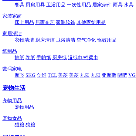
餐具
厨房用具
卫浴用品
一次性用品
居家杂件
雨具
水具
家装家纺
床上用品
居家布艺
家装软饰
其他家纺用品
家居清洁
衣物清洁
厨房清洁
卫浴清洁
空气净化
驱蚊用品
纸制品
抽纸
卷纸
手帕纸
厨房纸
湿纸巾/棉柔巾
数码家电
摩飞
SKG
创维
TCL
美菱
美菱
九阳
九阳
亚摩斯
唱吧
VG
宠物生活
宠物用品
宠物用品
宠物食品
猫粮
狗粮