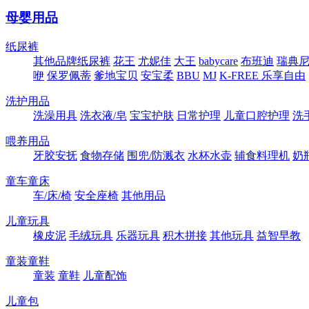
母婴用品
纸尿裤
其他品牌纸尿裤
花王
尤妮佳
大王
babycare
布班迪
瑞典尼塔
咿
保罗佩蒂
爹地宝贝
安宝柔
BBU
MJ
K-FREE 乐享自由
洗护用品
洗澡用具
洗衣液/皂
宝宝护肤
日常护理
儿童口腔护理
洗
喂养用品
牙胶安抚
食物存储
围兜/防溅衣
水杯水壶
辅食料理机
奶
童车童床
车/床/椅
安全座椅
其他用品
儿童玩具
橡皮泥
毛绒玩具
乐器玩具
积木拼接
其他玩具
益智早教
童装童鞋
童装
童鞋
儿童配饰
儿童包