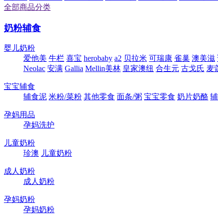
全部商品分类
奶粉辅食
婴儿奶粉
爱他美
牛栏
喜宝
herobaby
a2
贝拉米
可瑞康
雀巢
澳美滋
Neolac
安满
Gallia
Mellin美林
皇家澳纽
合生元
古戈氏
麦
宝宝辅食
辅食泥
米粉/菜粉
其他零食
面条/粥
宝宝零食
奶片奶酪
辅
孕妈用品
孕妈洗护
儿童奶粉
珍澳
儿童奶粉
成人奶粉
成人奶粉
孕妈奶粉
孕妈奶粉