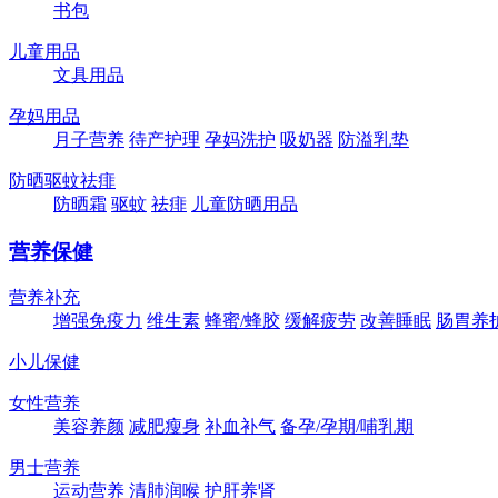
书包
儿童用品
文具用品
孕妈用品
月子营养
待产护理
孕妈洗护
吸奶器
防溢乳垫
防晒驱蚊祛痱
防晒霜
驱蚊
祛痱
儿童防晒用品
营养保健
营养补充
增强免疫力
维生素
蜂蜜/蜂胶
缓解疲劳
改善睡眠
肠胃养
小儿保健
女性营养
美容养颜
减肥瘦身
补血补气
备孕/孕期/哺乳期
男士营养
运动营养
清肺润喉
护肝养肾