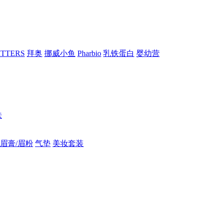
RITTERS
拜奥
挪威小鱼
Pharbio
乳铁蛋白
婴幼营
肤
眉膏/眉粉
气垫
美妆套装