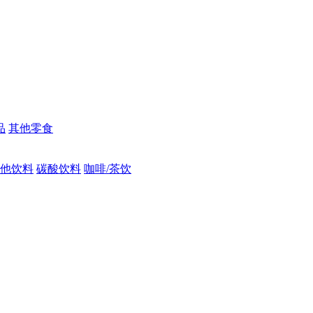
品
其他零食
他饮料
碳酸饮料
咖啡/茶饮