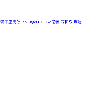
狮子座天使Leo Angel
BEABA碧芭
丽贝乐
啊喔