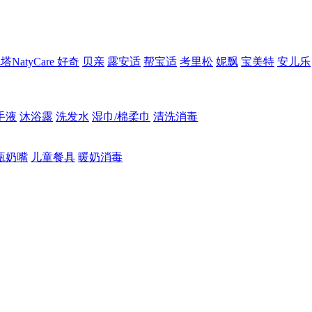
NatyCare
好奇
贝亲
露安适
帮宝适
考里松
妮飘
宝美特
安儿乐
手液
沐浴露
洗发水
湿巾/棉柔巾
清洗消毒
瓶奶嘴
儿童餐具
暖奶消毒