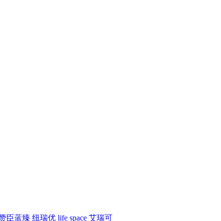
赞臣蓝臻
纽瑞优
life space
艾瑞可