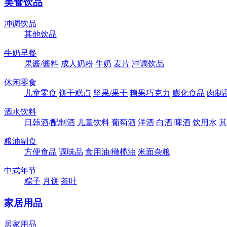
美食饮品
冲调饮品
其他饮品
牛奶早餐
果酱/酱料
成人奶粉
牛奶
麦片
冲调饮品
休闲零食
儿童零食
饼干糕点
坚果/果干
糖果巧克力
膨化食品
肉制
酒水饮料
日韩酒/配制酒
儿童饮料
葡萄酒
洋酒
白酒
啤酒
饮用水
其
粮油副食
方便食品
调味品
食用油/橄榄油
米面杂粮
中式年节
粽子
月饼
茶叶
家居用品
居家用品