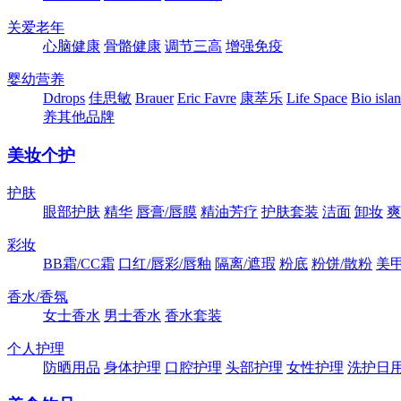
关爱老年
心脑健康
骨骼健康
调节三高
增强免疫
婴幼营养
Ddrops
佳思敏
Brauer
Eric Favre
康萃乐
Life Space
Bio isla
养其他品牌
美妆个护
护肤
眼部护肤
精华
唇膏/唇膜
精油芳疗
护肤套装
洁面
卸妆
爽
彩妆
BB霜/CC霜
口红/唇彩/唇釉
隔离/遮瑕
粉底
粉饼/散粉
美
香水/香氛
女士香水
男士香水
香水套装
个人护理
防晒用品
身体护理
口腔护理
头部护理
女性护理
洗护日