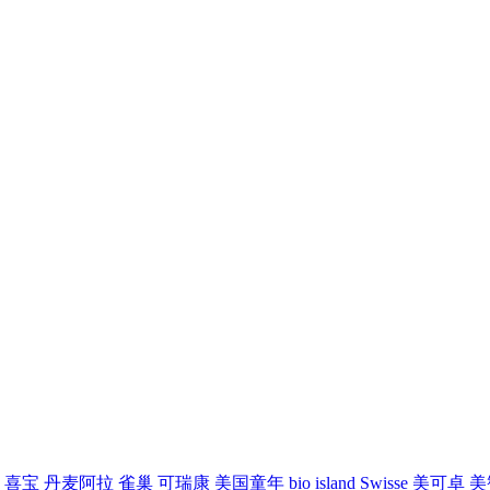
喜宝
丹麦阿拉
雀巢
可瑞康
美国童年
bio island
Swisse
美可卓
美