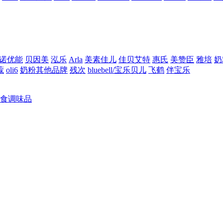
诺优能
贝因美
泓乐
Arla
美素佳儿
佳贝艾特
惠氏
美赞臣
雅培
奶
蔻
oli6
奶粉其他品牌
残次
bluebell/宝乐贝儿
飞鹤
伴宝乐
食调味品