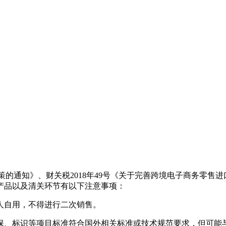
政策的通知》、财关税2018年49号《关于完善跨境电子商务零售
产品以及清关环节有以下注意事项：
个人自用，不得进行二次销售。
环保、标识等项目标准符合国外相关标准或技术规范要求，但可