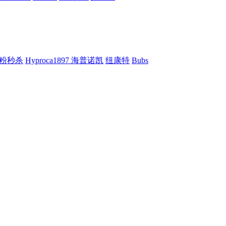
粉秒杀
Hyproca1897 海普诺凯
纽康特
Bubs