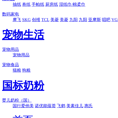
抽纸
卷纸
手帕纸
厨房纸
湿纸巾/棉柔巾
数码家电
摩飞
SKG
创维
TCL
美菱
美菱
九阳
九阳
亚摩斯
唱吧
VG
宠物生活
宠物用品
宠物用品
宠物食品
猫粮
狗粮
国标奶粉
婴儿奶粉（国）
国行爱他美
诺优能蕴荟
飞鹤
美素佳儿
惠氏