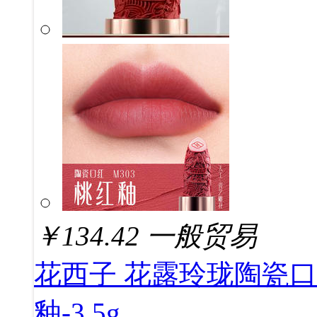
￥
134.42
一般贸易
花西子 花露玲珑陶瓷口红
釉-3.5g