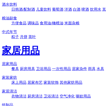
酒水饮料
日韩酒/配制酒
儿童饮料
葡萄酒
洋酒
白酒
啤酒
饮用水
其
粮油副食
方便食品
调味品
食用油/橄榄油
米面杂粮
中式年节
粽子
月饼
茶叶
家居用品
居家用品
餐具
厨房用具
卫浴用品
一次性用品
居家杂件
雨具
水具
家装家纺
床上用品
居家布艺
家装软饰
其他家纺用品
家居清洁
衣物清洁
厨房清洁
卫浴清洁
空气净化
驱蚊用品
纸制品