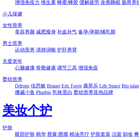
增强免疫力
维生素
蜂蜜/蜂胶
缓解疲劳
改善睡眠
肠胃养
小儿保健
女性营养
美容养颜
减肥瘦身
补血补气
备孕/孕期/哺乳期
男士营养
运动营养
清肺润喉
护肝养肾
关爱老年
心脑健康
骨骼健康
调节三高
增强免疫
婴幼营养
Ddrops
佳思敏
Brauer
Eric Favre
康萃乐
Life Space
Bio isla
挪威小鱼
Pharbio
乳铁蛋白
婴幼营养其他品牌
美妆个护
护肤
眼部护肤
精华
唇膏/唇膜
精油芳疗
护肤套装
洁面
卸妆
爽