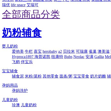
瑞优
life space
艾瑞可
全部商品分类
奶粉辅食
婴儿奶粉
爱他美
牛栏
喜宝
herobaby
a2
贝拉米
可瑞康
雀巢
澳美滋
Hyproca1897 海普诺凯
纽康特
Bubs
Neolac
安满
Gallia
Me
飞鹤
伴宝乐
宝宝辅食
辅食泥
米粉/菜粉
其他零食
面条/粥
宝宝零食
奶片奶酪
辅
孕妈用品
孕妈洗护
儿童奶粉
珍澳
儿童奶粉