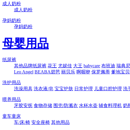
成人奶粉
成人奶粉
孕妈奶粉
孕妈奶粉
母婴用品
纸尿裤
其他品牌纸尿裤
花王
尤妮佳
大王
babycare
布班迪
瑞典尼塔
Leo Angel
BEABA碧芭
丽贝乐
啊喔咿
保罗佩蒂
爹地宝贝
洗护用品
洗澡用具
洗衣液/皂
宝宝护肤
日常护理
儿童口腔护理
洗
喂养用品
牙胶安抚
食物存储
围兜/防溅衣
水杯水壶
辅食料理机
奶
童车童床
车/床/椅
安全座椅
其他用品