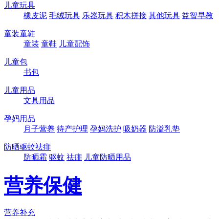
儿童玩具
橡皮泥
毛绒玩具
乐器玩具
积木拼接
其他玩具
益智早教
童装童鞋
童装
童鞋
儿童配饰
儿童包
书包
儿童用品
文具用品
孕妈用品
月子营养
待产护理
孕妈洗护
吸奶器
防溢乳垫
防晒驱蚊祛痱
防晒霜
驱蚊
祛痱
儿童防晒用品
营养保健
营养补充