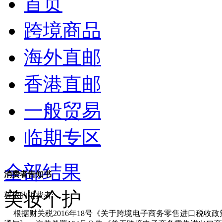
首页
跨境商品
海外直邮
香港直邮
一般贸易
临期专区
全部结果
消费者告知书
美妆个护
尊敬的消费者:
根据财关税2016年18号《关于跨境电子商务零售进口税收