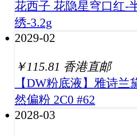
花西子 花隐星穹口红-半
绣-3.2g
2029-02
￥
115.81
香港直邮
【DW粉底液】雅诗兰黛
然偏粉 2C0 #62
2028-03