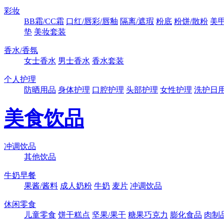
彩妆
BB霜/CC霜
口红/唇彩/唇釉
隔离/遮瑕
粉底
粉饼/散粉
美
垫
美妆套装
香水/香氛
女士香水
男士香水
香水套装
个人护理
防晒用品
身体护理
口腔护理
头部护理
女性护理
洗护日
美食饮品
冲调饮品
其他饮品
牛奶早餐
果酱/酱料
成人奶粉
牛奶
麦片
冲调饮品
休闲零食
儿童零食
饼干糕点
坚果/果干
糖果巧克力
膨化食品
肉制