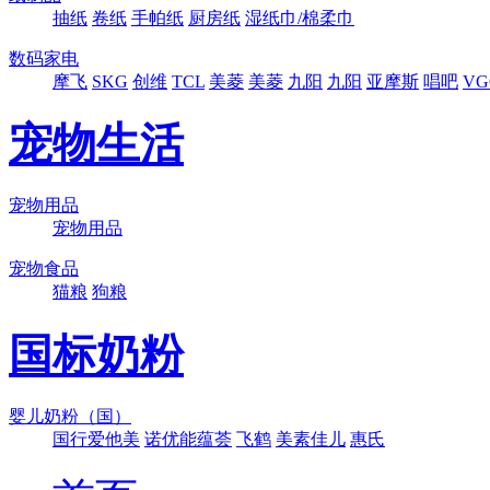
抽纸
卷纸
手帕纸
厨房纸
湿纸巾/棉柔巾
数码家电
摩飞
SKG
创维
TCL
美菱
美菱
九阳
九阳
亚摩斯
唱吧
VG
宠物生活
宠物用品
宠物用品
宠物食品
猫粮
狗粮
国标奶粉
婴儿奶粉（国）
国行爱他美
诺优能蕴荟
飞鹤
美素佳儿
惠氏