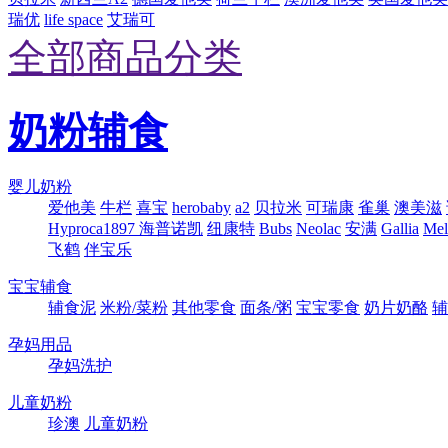
瑞优
life space
艾瑞可
全部商品分类
奶粉辅食
婴儿奶粉
爱他美
牛栏
喜宝
herobaby
a2
贝拉米
可瑞康
雀巢
澳美滋
Hyproca1897 海普诺凯
纽康特
Bubs
Neolac
安满
Gallia
Me
飞鹤
伴宝乐
宝宝辅食
辅食泥
米粉/菜粉
其他零食
面条/粥
宝宝零食
奶片奶酪
辅
孕妈用品
孕妈洗护
儿童奶粉
珍澳
儿童奶粉