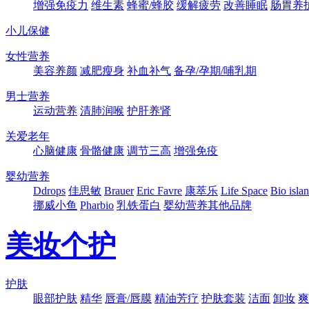
增强免疫力
维生素
蜂蜜/蜂胶
缓解疲劳
改善睡眠
肠胃养
小儿保健
女性营养
美容养颜
减肥瘦身
补血补气
备孕/孕期/哺乳期
男士营养
运动营养
清肺润喉
护肝养肾
关爱老年
心脑健康
骨骼健康
调节三高
增强免疫
婴幼营养
Ddrops
佳思敏
Brauer
Eric Favre
康萃乐
Life Space
Bio isla
挪威小鱼
Pharbio
乳铁蛋白
婴幼营养其他品牌
美妆个护
护肤
眼部护肤
精华
唇膏/唇膜
精油芳疗
护肤套装
洁面
卸妆
爽