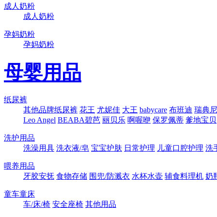
成人奶粉
成人奶粉
孕妈奶粉
孕妈奶粉
母婴用品
纸尿裤
其他品牌纸尿裤
花王
尤妮佳
大王
babycare
布班迪
瑞典尼塔
Leo Angel
BEABA碧芭
丽贝乐
啊喔咿
保罗佩蒂
爹地宝贝
洗护用品
洗澡用具
洗衣液/皂
宝宝护肤
日常护理
儿童口腔护理
洗
喂养用品
牙胶安抚
食物存储
围兜/防溅衣
水杯水壶
辅食料理机
奶
童车童床
车/床/椅
安全座椅
其他用品