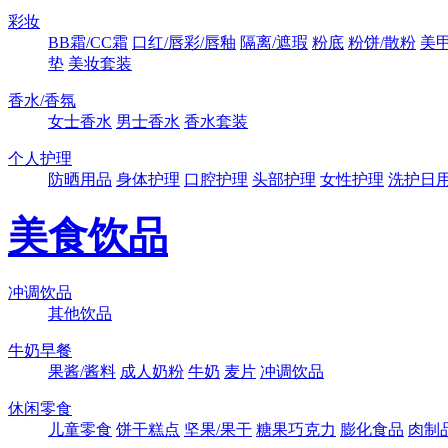
彩妆
BB霜/CC霜
口红/唇彩/唇釉
隔离/遮瑕
粉底
粉饼/散粉
美
垫
美妆套装
香水/香氛
女士香水
男士香水
香水套装
个人护理
防晒用品
身体护理
口腔护理
头部护理
女性护理
洗护日
美食饮品
冲调饮品
其他饮品
牛奶早餐
果酱/酱料
成人奶粉
牛奶
麦片
冲调饮品
休闲零食
儿童零食
饼干糕点
坚果/果干
糖果巧克力
膨化食品
肉制