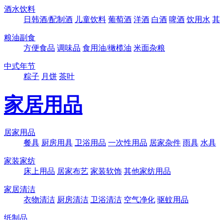
酒水饮料
日韩酒/配制酒
儿童饮料
葡萄酒
洋酒
白酒
啤酒
饮用水
其
粮油副食
方便食品
调味品
食用油/橄榄油
米面杂粮
中式年节
粽子
月饼
茶叶
家居用品
居家用品
餐具
厨房用具
卫浴用品
一次性用品
居家杂件
雨具
水具
家装家纺
床上用品
居家布艺
家装软饰
其他家纺用品
家居清洁
衣物清洁
厨房清洁
卫浴清洁
空气净化
驱蚊用品
纸制品