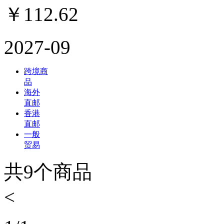
￥
112.62
2027-09
跨境商
品
海外
直邮
香港
直邮
一般
贸易
共
9
个商品
<