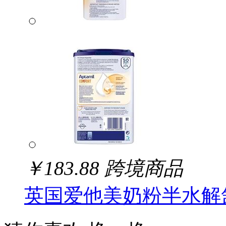
￥
183.88
跨境商品
英国爱他美奶粉半水解舒