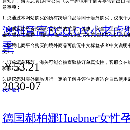
通知》、海关总署194号公告《关于跨境电子商务零售进出口
意事项：
1. 您通过本网站购买的所有跨境商品等同于境外购买，仅限
澳洲意高EGO QV小老虎
2. 您购买的所有跨境商品相关的质量、健康、安全、卫生、
全标准存在差异，由此可能产生的危害或相关法律责任以及其
季
3. 跨境电商平台购买的境外商品可能无中文标签或者中文说明书
文）。
4. 订单清关环节，海关可能会抽查验核订单真实性，客服会
￥
53.21
验核订单。
5. 建议您对境外商品进行一定的了解并评估是否适合自己使
2030-07
我知道了
德国郝柏娜Huebner女性