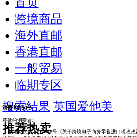
首页
跨境商品
海外直邮
香港直邮
一般贸易
临期专区
搜索结果
英国爱他美
消费者告知书
尊敬的消费者:
推荐热卖
根据财关税2016年18号《关于跨境电子商务零售进口税收