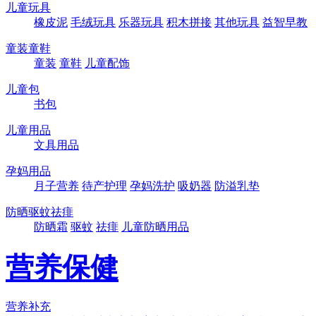
儿童玩具
橡皮泥
毛绒玩具
乐器玩具
积木拼接
其他玩具
益智早教
童装童鞋
童装
童鞋
儿童配饰
儿童包
书包
儿童用品
文具用品
孕妈用品
月子营养
待产护理
孕妈洗护
吸奶器
防溢乳垫
防晒驱蚊祛痱
防晒霜
驱蚊
祛痱
儿童防晒用品
营养保健
营养补充