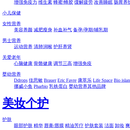
增强免疫力
维生素
蜂蜜/蜂胶
缓解疲劳
改善睡眠
肠胃养
小儿保健
女性营养
美容养颜
减肥瘦身
补血补气
备孕/孕期/哺乳期
男士营养
运动营养
清肺润喉
护肝养肾
关爱老年
心脑健康
骨骼健康
调节三高
增强免疫
婴幼营养
Ddrops
佳思敏
Brauer
Eric Favre
康萃乐
Life Space
Bio isla
挪威小鱼
Pharbio
乳铁蛋白
婴幼营养其他品牌
美妆个护
护肤
眼部护肤
精华
唇膏/唇膜
精油芳疗
护肤套装
洁面
卸妆
爽