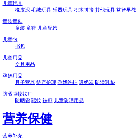
儿童玩具
橡皮泥
毛绒玩具
乐器玩具
积木拼接
其他玩具
益智早教
童装童鞋
童装
童鞋
儿童配饰
儿童包
书包
儿童用品
文具用品
孕妈用品
月子营养
待产护理
孕妈洗护
吸奶器
防溢乳垫
防晒驱蚊祛痱
防晒霜
驱蚊
祛痱
儿童防晒用品
营养保健
营养补充