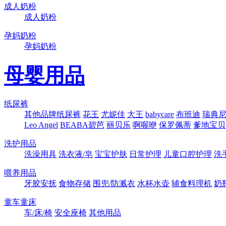
成人奶粉
成人奶粉
孕妈奶粉
孕妈奶粉
母婴用品
纸尿裤
其他品牌纸尿裤
花王
尤妮佳
大王
babycare
布班迪
瑞典尼塔
Leo Angel
BEABA碧芭
丽贝乐
啊喔咿
保罗佩蒂
爹地宝贝
洗护用品
洗澡用具
洗衣液/皂
宝宝护肤
日常护理
儿童口腔护理
洗
喂养用品
牙胶安抚
食物存储
围兜/防溅衣
水杯水壶
辅食料理机
奶
童车童床
车/床/椅
安全座椅
其他用品