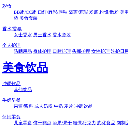
彩妆
BB霜/CC霜
口红/唇彩/唇釉
隔离/遮瑕
粉底
粉饼/散粉
美
垫
美妆套装
香水/香氛
女士香水
男士香水
香水套装
个人护理
防晒用品
身体护理
口腔护理
头部护理
女性护理
洗护日
美食饮品
冲调饮品
其他饮品
牛奶早餐
果酱/酱料
成人奶粉
牛奶
麦片
冲调饮品
休闲零食
儿童零食
饼干糕点
坚果/果干
糖果巧克力
膨化食品
肉制