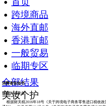
首页
跨境商品
海外直邮
香港直邮
一般贸易
临期专区
全部结果
消费者告知书
美妆个护
尊敬的消费者:
根据财关税2016年18号《关于跨境电子商务零售进口税收