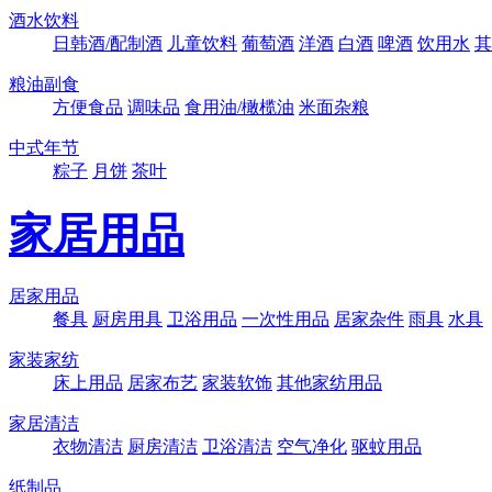
酒水饮料
日韩酒/配制酒
儿童饮料
葡萄酒
洋酒
白酒
啤酒
饮用水
其
粮油副食
方便食品
调味品
食用油/橄榄油
米面杂粮
中式年节
粽子
月饼
茶叶
家居用品
居家用品
餐具
厨房用具
卫浴用品
一次性用品
居家杂件
雨具
水具
家装家纺
床上用品
居家布艺
家装软饰
其他家纺用品
家居清洁
衣物清洁
厨房清洁
卫浴清洁
空气净化
驱蚊用品
纸制品