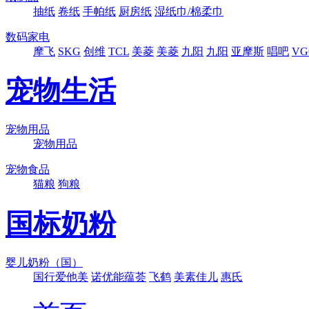
抽纸
卷纸
手帕纸
厨房纸
湿纸巾/棉柔巾
数码家电
摩飞
SKG
创维
TCL
美菱
美菱
九阳
九阳
亚摩斯
唱吧
VG
宠物生活
宠物用品
宠物用品
宠物食品
猫粮
狗粮
国标奶粉
婴儿奶粉（国）
国行爱他美
诺优能蕴荟
飞鹤
美素佳儿
惠氏