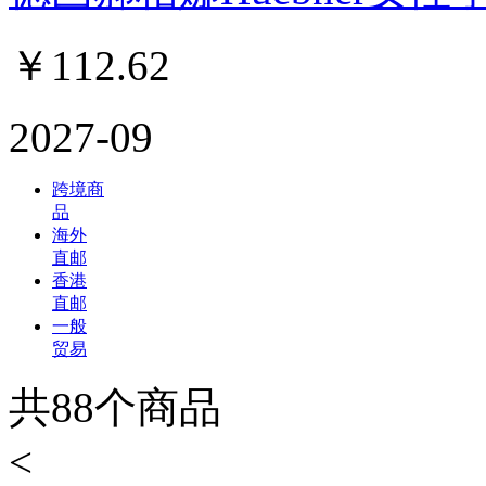
￥
112.62
2027-09
跨境商
品
海外
直邮
香港
直邮
一般
贸易
共
88
个商品
<