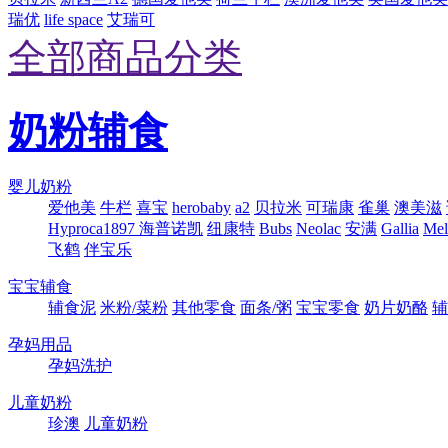
瑞优
life space
艾瑞可
全部商品分类
奶粉辅食
婴儿奶粉
爱他美
牛栏
喜宝
herobaby
a2
贝拉米
可瑞康
雀巢
澳美滋
Hyproca1897 海普诺凯
纽康特
Bubs
Neolac
安满
Gallia
Me
飞鹤
伴宝乐
宝宝辅食
辅食泥
米粉/菜粉
其他零食
面条/粥
宝宝零食
奶片奶酪
辅
孕妈用品
孕妈洗护
儿童奶粉
珍澳
儿童奶粉