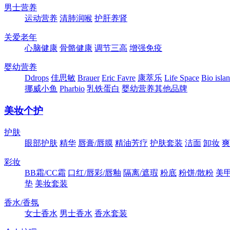
男士营养
运动营养
清肺润喉
护肝养肾
关爱老年
心脑健康
骨骼健康
调节三高
增强免疫
婴幼营养
Ddrops
佳思敏
Brauer
Eric Favre
康萃乐
Life Space
Bio isla
挪威小鱼
Pharbio
乳铁蛋白
婴幼营养其他品牌
美妆个护
护肤
眼部护肤
精华
唇膏/唇膜
精油芳疗
护肤套装
洁面
卸妆
爽
彩妆
BB霜/CC霜
口红/唇彩/唇釉
隔离/遮瑕
粉底
粉饼/散粉
美
垫
美妆套装
香水/香氛
女士香水
男士香水
香水套装