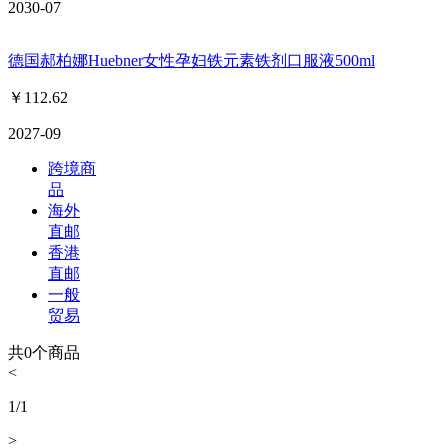
2030-07
德国郝柏娜Huebner女性孕妇铁元素铁剂口服液500ml
￥
112.62
2027-09
跨境商
品
海外
直邮
香港
直邮
一般
贸易
共
0
个商品
<
1
/
1
>