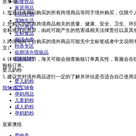
美食饮品
意事项：
家居用品
1. 您通过本网站购买的所有跨境商品等同于境外购买，仅限
时尚好物
宠物生活
2. 您购买的所有跨境商品相关的质量、健康、安全、卫生、
办公用具
全标准存在差异，由此可能产生的危害或相关法律责任以及其
生鲜食品
测试大类
3. 跨境电商平台购买的境外商品可能无中文标签或者中文说明书
秒杀专区
文）。
临期清仓瑕疵品
国标奶粉
4. 订单清关环节，海关可能会抽查验核订单真实性，客服会
验核订单。
婴儿奶粉
5. 建议您对境外商品进行一定的了解并评估是否适合自己使
婴儿奶粉
宝宝辅食
我知道了
孕妈用品
儿童奶粉
成人奶粉
孕妈奶粉
皇家澳纽
爱他美