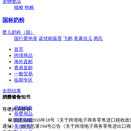
宠物食品
猫粮
狗粮
国标奶粉
婴儿奶粉（国）
国行爱他美
诺优能蕴荟
飞鹤
美素佳儿
惠氏
首页
跨境商品
海外直邮
香港直邮
一般贸易
临期专区
全部结果
奶粉辅食
消费者告知书
奶粉辅食
尊敬的消费者:
母婴用品
营养保健
根据财关税2016年18号《关于跨境电子商务零售进口税收
美妆个护
通知》、海关总署194号公告《关于跨境电子商务零售进出口