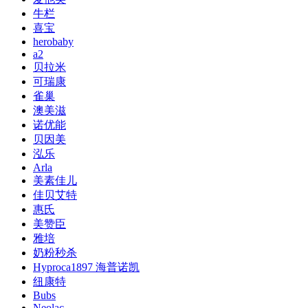
牛栏
喜宝
herobaby
a2
贝拉米
可瑞康
雀巢
澳美滋
诺优能
贝因美
泓乐
Arla
美素佳儿
佳贝艾特
惠氏
美赞臣
雅培
奶粉秒杀
Hyproca1897 海普诺凯
纽康特
Bubs
Neolac