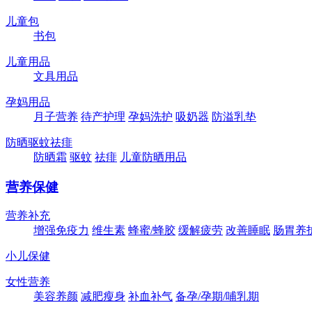
儿童包
书包
儿童用品
文具用品
孕妈用品
月子营养
待产护理
孕妈洗护
吸奶器
防溢乳垫
防晒驱蚊祛痱
防晒霜
驱蚊
祛痱
儿童防晒用品
营养保健
营养补充
增强免疫力
维生素
蜂蜜/蜂胶
缓解疲劳
改善睡眠
肠胃养
小儿保健
女性营养
美容养颜
减肥瘦身
补血补气
备孕/孕期/哺乳期