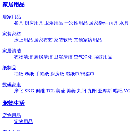
家居用品
居家用品
餐具
厨房用具
卫浴用品
一次性用品
居家杂件
雨具
水具
家装家纺
床上用品
居家布艺
家装软饰
其他家纺用品
家居清洁
衣物清洁
厨房清洁
卫浴清洁
空气净化
驱蚊用品
纸制品
抽纸
卷纸
手帕纸
厨房纸
湿纸巾/棉柔巾
数码家电
摩飞
SKG
创维
TCL
美菱
美菱
九阳
九阳
亚摩斯
唱吧
VG
宠物生活
宠物用品
宠物用品