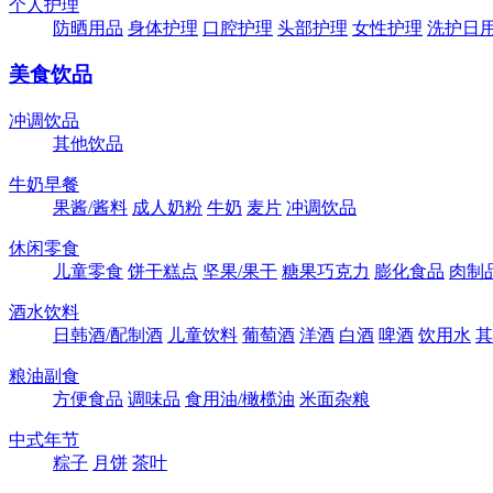
个人护理
防晒用品
身体护理
口腔护理
头部护理
女性护理
洗护日
美食饮品
冲调饮品
其他饮品
牛奶早餐
果酱/酱料
成人奶粉
牛奶
麦片
冲调饮品
休闲零食
儿童零食
饼干糕点
坚果/果干
糖果巧克力
膨化食品
肉制
酒水饮料
日韩酒/配制酒
儿童饮料
葡萄酒
洋酒
白酒
啤酒
饮用水
其
粮油副食
方便食品
调味品
食用油/橄榄油
米面杂粮
中式年节
粽子
月饼
茶叶