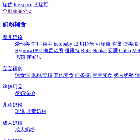
瑞优
life space
艾瑞可
全部商品分类
奶粉辅食
婴儿奶粉
爱他美
牛栏
喜宝
herobaby
a2
贝拉米
可瑞康
雀巢
澳美滋
Hyproca1897 海普诺凯
纽康特
Bubs
Neolac
安满
Gallia
Me
飞鹤
伴宝乐
宝宝辅食
辅食泥
米粉/菜粉
其他零食
面条/粥
宝宝零食
奶片奶酪
辅
孕妈用品
孕妈洗护
儿童奶粉
珍澳
儿童奶粉
成人奶粉
成人奶粉