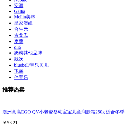
安满
Gallia
Mellin美林
皇家澳纽
合生元
古戈氏
麦蔻
oli6
奶粉其他品牌
残次
bluebell/宝乐贝儿
飞鹤
伴宝乐
推荐热卖
澳洲意高EGO QV小老虎婴幼宝宝儿童润肤霜250g 适合冬季
￥
53.21