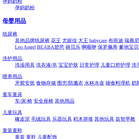
孕妈奶粉
孕妈奶粉
母婴用品
纸尿裤
其他品牌纸尿裤
花王
尤妮佳
大王
babycare
布班迪
瑞典尼塔
Leo Angel
BEABA碧芭
丽贝乐
啊喔咿
保罗佩蒂
爹地宝贝
洗护用品
洗澡用具
洗衣液/皂
宝宝护肤
日常护理
儿童口腔护理
洗
喂养用品
牙胶安抚
食物存储
围兜/防溅衣
水杯水壶
辅食料理机
奶
童车童床
车/床/椅
安全座椅
其他用品
儿童玩具
橡皮泥
毛绒玩具
乐器玩具
积木拼接
其他玩具
益智早教
童装童鞋
童装
童鞋
儿童配饰