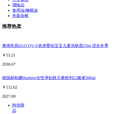
调味品
食用油/橄榄油
米面杂粮
推荐热卖
澳洲意高EGO QV小老虎婴幼宝宝儿童润肤霜250g 适合冬季
￥
53.21
2030-07
德国郝柏娜Huebner女性孕妇铁元素铁剂口服液500ml
￥
112.62
2027-09
跨境商
品