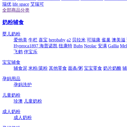
瑞优
life space
艾瑞可
全部商品分类
奶粉辅食
婴儿奶粉
爱他美
牛栏
喜宝
herobaby
a2
贝拉米
可瑞康
雀巢
澳美滋
Hyproca1897 海普诺凯
纽康特
Bubs
Neolac
安满
Gallia
Me
飞鹤
伴宝乐
宝宝辅食
辅食泥
米粉/菜粉
其他零食
面条/粥
宝宝零食
奶片奶酪
辅
孕妈用品
孕妈洗护
儿童奶粉
珍澳
儿童奶粉
成人奶粉
成人奶粉