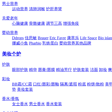
男士营养
运动营养
清肺润喉
护肝养肾
关爱老年
心脑健康
骨骼健康
调节三高
增强免疫
婴幼营养
Ddrops
佳思敏
Brauer
Eric Favre
康萃乐
Life Space
Bio isla
挪威小鱼
Pharbio
乳铁蛋白
婴幼营养其他品牌
美妆个护
护肤
眼部护肤
精华
唇膏/唇膜
精油芳疗
护肤套装
洁面
卸妆
爽
彩妆
BB霜/CC霜
口红/唇彩/唇釉
隔离/遮瑕
粉底
粉饼/散粉
美
垫
美妆套装
香水/香氛
女士香水
男士香水
香水套装