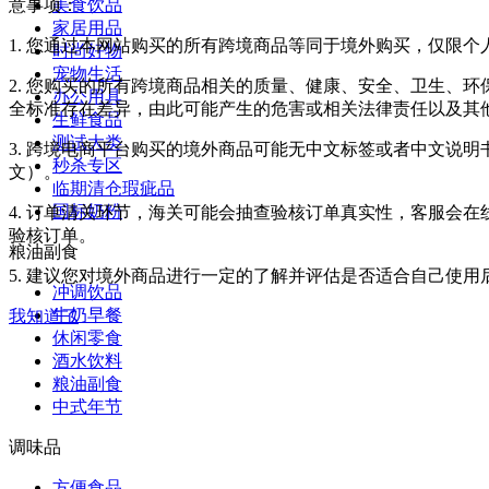
美食饮品
意事项：
家居用品
1. 您通过本网站购买的所有跨境商品等同于境外购买，仅限
时尚好物
宠物生活
2. 您购买的所有跨境商品相关的质量、健康、安全、卫生、
办公用具
全标准存在差异，由此可能产生的危害或相关法律责任以及其
生鲜食品
测试大类
3. 跨境电商平台购买的境外商品可能无中文标签或者中文说明书
秒杀专区
文）。
临期清仓瑕疵品
国标奶粉
4. 订单清关环节，海关可能会抽查验核订单真实性，客服会
验核订单。
粮油副食
5. 建议您对境外商品进行一定的了解并评估是否适合自己使
冲调饮品
牛奶早餐
我知道了
休闲零食
酒水饮料
粮油副食
中式年节
调味品
方便食品