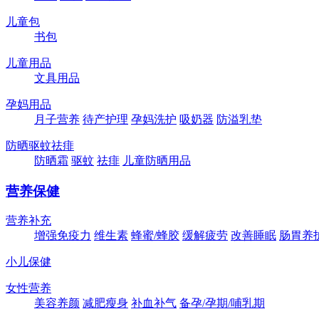
儿童包
书包
儿童用品
文具用品
孕妈用品
月子营养
待产护理
孕妈洗护
吸奶器
防溢乳垫
防晒驱蚊祛痱
防晒霜
驱蚊
祛痱
儿童防晒用品
营养保健
营养补充
增强免疫力
维生素
蜂蜜/蜂胶
缓解疲劳
改善睡眠
肠胃养
小儿保健
女性营养
美容养颜
减肥瘦身
补血补气
备孕/孕期/哺乳期