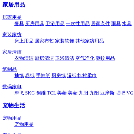
家居用品
居家用品
餐具
厨房用具
卫浴用品
一次性用品
居家杂件
雨具
水具
家装家纺
床上用品
居家布艺
家装软饰
其他家纺用品
家居清洁
衣物清洁
厨房清洁
卫浴清洁
空气净化
驱蚊用品
纸制品
抽纸
卷纸
手帕纸
厨房纸
湿纸巾/棉柔巾
数码家电
摩飞
SKG
创维
TCL
美菱
美菱
九阳
九阳
亚摩斯
唱吧
VG
宠物生活
宠物用品
宠物用品