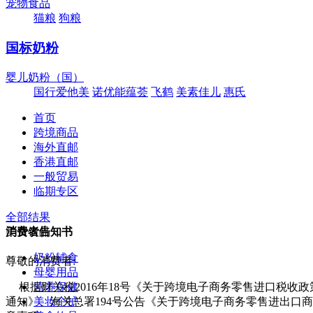
宠物食品
猫粮
狗粮
国标奶粉
婴儿奶粉（国）
国行爱他美
诺优能蕴荟
飞鹤
美素佳儿
惠氏
首页
跨境商品
海外直邮
香港直邮
一般贸易
临期专区
全部结果
美食饮品
消费者告知书
奶粉辅食
尊敬的消费者:
母婴用品
营养保健
根据财关税2016年18号《关于跨境电子商务零售进口税收
美妆个护
通知》、海关总署194号公告《关于跨境电子商务零售进出口