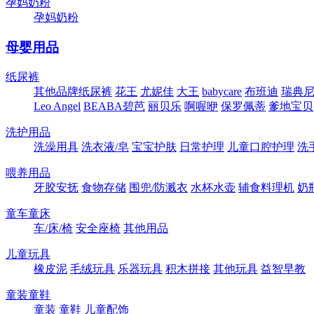
孕妈奶粉
孕妈奶粉
母婴用品
纸尿裤
其他品牌纸尿裤
花王
尤妮佳
大王
babycare
布班迪
瑞典尼塔
Leo Angel
BEABA碧芭
丽贝乐
啊喔咿
保罗佩蒂
爹地宝贝
洗护用品
洗澡用具
洗衣液/皂
宝宝护肤
日常护理
儿童口腔护理
洗
喂养用品
牙胶安抚
食物存储
围兜/防溅衣
水杯水壶
辅食料理机
奶
童车童床
车/床/椅
安全座椅
其他用品
儿童玩具
橡皮泥
毛绒玩具
乐器玩具
积木拼接
其他玩具
益智早教
童装童鞋
童装
童鞋
儿童配饰