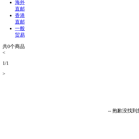
海外
直邮
香港
直邮
一般
贸易
共
0
个商品
<
1
/
1
>
-- 抱歉没找