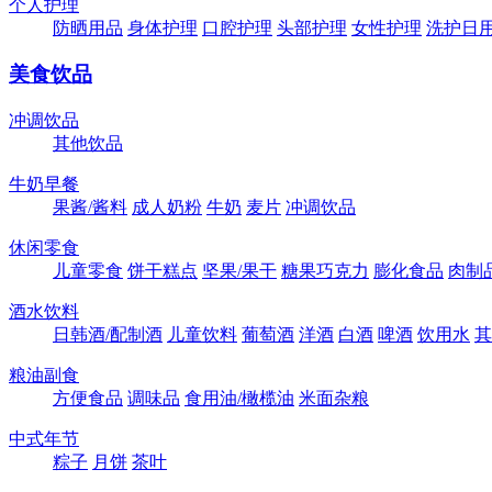
个人护理
防晒用品
身体护理
口腔护理
头部护理
女性护理
洗护日
美食饮品
冲调饮品
其他饮品
牛奶早餐
果酱/酱料
成人奶粉
牛奶
麦片
冲调饮品
休闲零食
儿童零食
饼干糕点
坚果/果干
糖果巧克力
膨化食品
肉制
酒水饮料
日韩酒/配制酒
儿童饮料
葡萄酒
洋酒
白酒
啤酒
饮用水
其
粮油副食
方便食品
调味品
食用油/橄榄油
米面杂粮
中式年节
粽子
月饼
茶叶