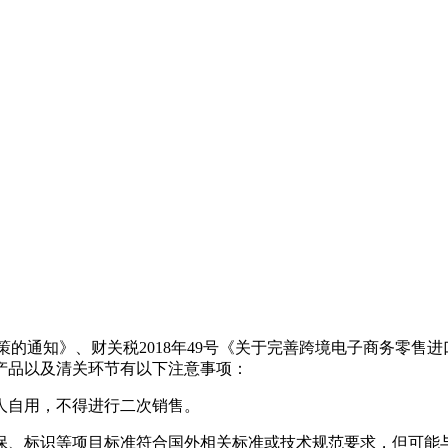
政策的通知》、财关税2018年49号《关于完善跨境电子商务零售
产品以及清关环节有以下注意事项：
个人自用，不得进行二次销售。
环保、标识等项目标准符合国外相关标准或技术规范要求，但可