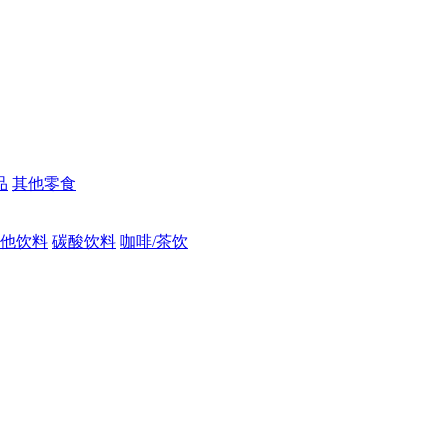
品
其他零食
他饮料
碳酸饮料
咖啡/茶饮