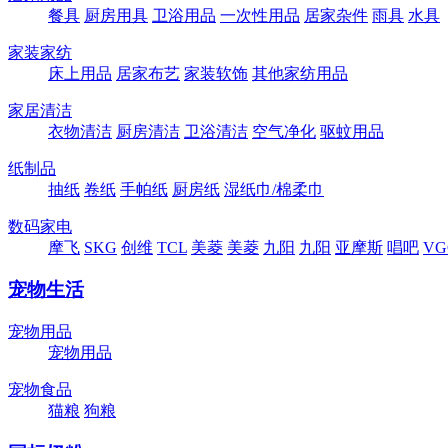
餐具
厨房用具
卫浴用品
一次性用品
居家杂件
雨具
水具
家装家纺
床上用品
居家布艺
家装软饰
其他家纺用品
家居清洁
衣物清洁
厨房清洁
卫浴清洁
空气净化
驱蚊用品
纸制品
抽纸
卷纸
手帕纸
厨房纸
湿纸巾/棉柔巾
数码家电
摩飞
SKG
创维
TCL
美菱
美菱
九阳
九阳
亚摩斯
唱吧
VG
宠物生活
宠物用品
宠物用品
宠物食品
猫粮
狗粮