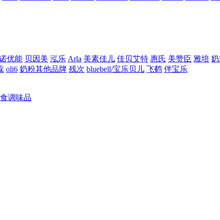
诺优能
贝因美
泓乐
Arla
美素佳儿
佳贝艾特
惠氏
美赞臣
雅培
奶
蔻
oli6
奶粉其他品牌
残次
bluebell/宝乐贝儿
飞鹤
伴宝乐
食调味品