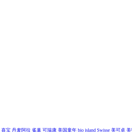
喜宝
丹麦阿拉
雀巢
可瑞康
美国童年
bio island
Swisse
美可卓
美