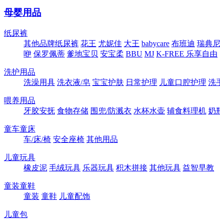
母婴用品
纸尿裤
其他品牌纸尿裤
花王
尤妮佳
大王
babycare
布班迪
瑞典尼塔
咿
保罗佩蒂
爹地宝贝
安宝柔
BBU
MJ
K-FREE 乐享自由
洗护用品
洗澡用具
洗衣液/皂
宝宝护肤
日常护理
儿童口腔护理
洗
喂养用品
牙胶安抚
食物存储
围兜/防溅衣
水杯水壶
辅食料理机
奶
童车童床
车/床/椅
安全座椅
其他用品
儿童玩具
橡皮泥
毛绒玩具
乐器玩具
积木拼接
其他玩具
益智早教
童装童鞋
童装
童鞋
儿童配饰
儿童包