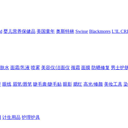
nd
婴儿营养保健品
美国童年
奥斯特林
Swisse
Blackmores
L'IL C
肤水
面霜/乳液
喷雾
美容仪/洁面仪
颈霜
面膜
防晒修复
男士护
甲
眼线
眉笔/唇笔
睫毛膏/睫毛贴
眼影
腮红
高光/修颜
美妆工具
染
用
计生用品
护理护具