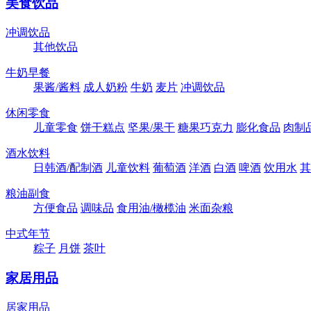
美食饮品
冲调饮品
其他饮品
牛奶早餐
果酱/酱料
成人奶粉
牛奶
麦片
冲调饮品
休闲零食
儿童零食
饼干糕点
坚果/果干
糖果巧克力
膨化食品
肉制
酒水饮料
日韩酒/配制酒
儿童饮料
葡萄酒
洋酒
白酒
啤酒
饮用水
其
粮油副食
方便食品
调味品
食用油/橄榄油
米面杂粮
中式年节
粽子
月饼
茶叶
家居用品
居家用品