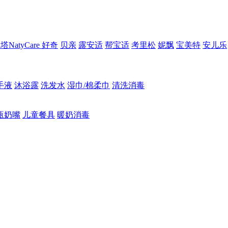
NatyCare
好奇
贝亲
露安适
帮宝适
考里松
妮飘
宝美特
安儿乐
手液
沐浴露
洗发水
湿巾/棉柔巾
清洗消毒
瓶奶嘴
儿童餐具
暖奶消毒