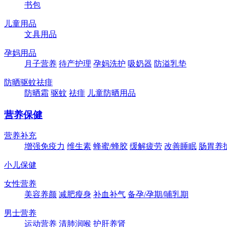
书包
儿童用品
文具用品
孕妈用品
月子营养
待产护理
孕妈洗护
吸奶器
防溢乳垫
防晒驱蚊祛痱
防晒霜
驱蚊
祛痱
儿童防晒用品
营养保健
营养补充
增强免疫力
维生素
蜂蜜/蜂胶
缓解疲劳
改善睡眠
肠胃养
小儿保健
女性营养
美容养颜
减肥瘦身
补血补气
备孕/孕期/哺乳期
男士营养
运动营养
清肺润喉
护肝养肾