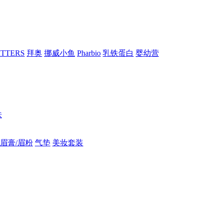
RITTERS
拜奥
挪威小鱼
Pharbio
乳铁蛋白
婴幼营
肤
眉膏/眉粉
气垫
美妆套装