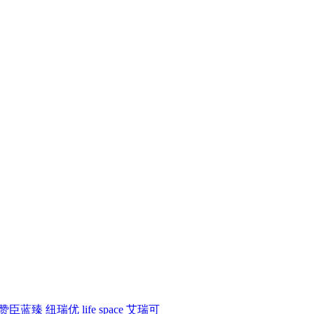
赞臣蓝臻
纽瑞优
life space
艾瑞可