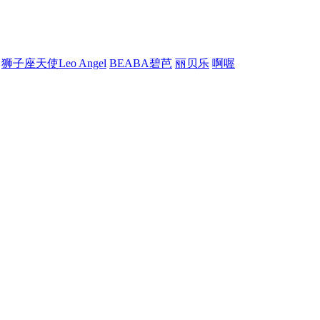
狮子座天使Leo Angel
BEABA碧芭
丽贝乐
啊喔