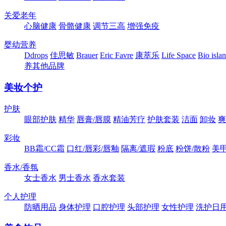
关爱老年
心脑健康
骨骼健康
调节三高
增强免疫
婴幼营养
Ddrops
佳思敏
Brauer
Eric Favre
康萃乐
Life Space
Bio isla
养其他品牌
美妆个护
护肤
眼部护肤
精华
唇膏/唇膜
精油芳疗
护肤套装
洁面
卸妆
爽
彩妆
BB霜/CC霜
口红/唇彩/唇釉
隔离/遮瑕
粉底
粉饼/散粉
美
香水/香氛
女士香水
男士香水
香水套装
个人护理
防晒用品
身体护理
口腔护理
头部护理
女性护理
洗护日