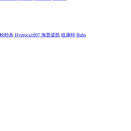
粉秒杀
Hyproca1897 海普诺凯
纽康特
Bubs