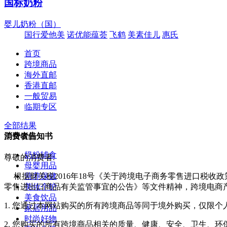
国标奶粉
婴儿奶粉（国）
国行爱他美
诺优能蕴荟
飞鹤
美素佳儿
惠氏
首页
跨境商品
海外直邮
香港直邮
一般贸易
临期专区
全部结果
美食饮品
消费者告知书
奶粉辅食
尊敬的消费者:
母婴用品
营养保健
根据财关税2016年18号《关于跨境电子商务零售进口税收
美妆个护
零售进出口商品有关监管事宜的公告》等文件精神，跨境电商
美食饮品
1. 您通过本网站购买的所有跨境商品等同于境外购买，仅限
家居用品
时尚好物
2. 您购买的所有跨境商品相关的质量、健康、安全、卫生、