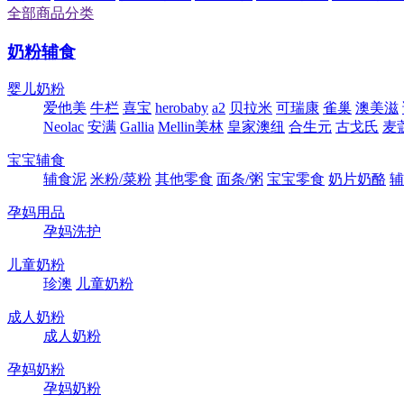
全部商品分类
奶粉辅食
婴儿奶粉
爱他美
牛栏
喜宝
herobaby
a2
贝拉米
可瑞康
雀巢
澳美滋
Neolac
安满
Gallia
Mellin美林
皇家澳纽
合生元
古戈氏
麦
宝宝辅食
辅食泥
米粉/菜粉
其他零食
面条/粥
宝宝零食
奶片奶酪
辅
孕妈用品
孕妈洗护
儿童奶粉
珍澳
儿童奶粉
成人奶粉
成人奶粉
孕妈奶粉
孕妈奶粉