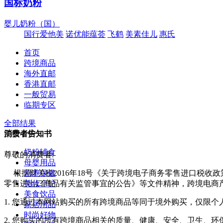
国标奶粉
婴儿奶粉（国）
国行爱他美
诺优能蕴荟
飞鹤
美素佳儿
惠氏
首页
跨境商品
海外直邮
香港直邮
一般贸易
临期专区
全部结果
美妆个护
消费者告知书
奶粉辅食
尊敬的消费者:
母婴用品
营养保健
根据财关税2016年18号《关于跨境电子商务零售进口税收
美妆个护
零售进出口商品有关监管事宜的公告》等文件精神，跨境电商
美食饮品
1. 您通过本网站购买的所有跨境商品等同于境外购买，仅限
家居用品
时尚好物
2. 您购买的所有跨境商品相关的质量、健康、安全、卫生、