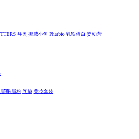
RITTERS
拜奥
挪威小鱼
Pharbio
乳铁蛋白
婴幼营
肤
眉膏/眉粉
气垫
美妆套装