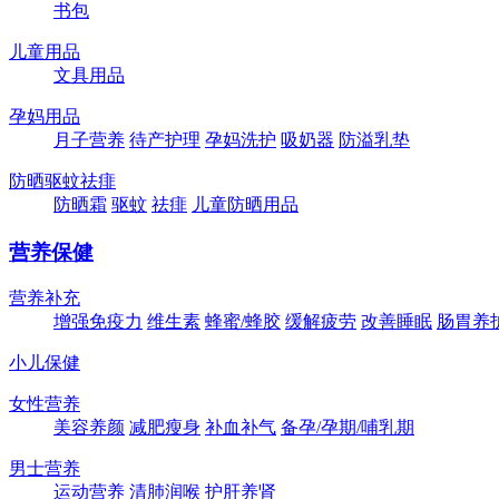
书包
儿童用品
文具用品
孕妈用品
月子营养
待产护理
孕妈洗护
吸奶器
防溢乳垫
防晒驱蚊祛痱
防晒霜
驱蚊
祛痱
儿童防晒用品
营养保健
营养补充
增强免疫力
维生素
蜂蜜/蜂胶
缓解疲劳
改善睡眠
肠胃养
小儿保健
女性营养
美容养颜
减肥瘦身
补血补气
备孕/孕期/哺乳期
男士营养
运动营养
清肺润喉
护肝养肾