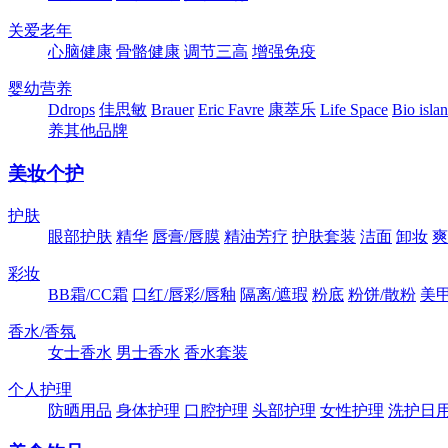
关爱老年
心脑健康
骨骼健康
调节三高
增强免疫
婴幼营养
Ddrops
佳思敏
Brauer
Eric Favre
康萃乐
Life Space
Bio isla
养其他品牌
美妆个护
护肤
眼部护肤
精华
唇膏/唇膜
精油芳疗
护肤套装
洁面
卸妆
爽
彩妆
BB霜/CC霜
口红/唇彩/唇釉
隔离/遮瑕
粉底
粉饼/散粉
美
香水/香氛
女士香水
男士香水
香水套装
个人护理
防晒用品
身体护理
口腔护理
头部护理
女性护理
洗护日