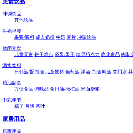
美食饮品
冲调饮品
其他饮品
牛奶早餐
果酱/酱料
成人奶粉
牛奶
麦片
冲调饮品
休闲零食
儿童零食
饼干糕点
坚果/果干
糖果巧克力
膨化食品
肉制
酒水饮料
日韩酒/配制酒
儿童饮料
葡萄酒
洋酒
白酒
啤酒
饮用水
其
粮油副食
方便食品
调味品
食用油/橄榄油
米面杂粮
中式年节
粽子
月饼
茶叶
家居用品
居家用品