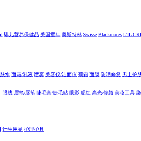
nd
婴儿营养保健品
美国童年
奥斯特林
Swisse
Blackmores
L'IL C
肤水
面霜/乳液
喷雾
美容仪/洁面仪
颈霜
面膜
防晒修复
男士护
甲
眼线
眉笔/唇笔
睫毛膏/睫毛贴
眼影
腮红
高光/修颜
美妆工具
染
用
计生用品
护理护具