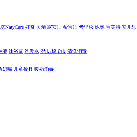
NatyCare
好奇
贝亲
露安适
帮宝适
考里松
妮飘
宝美特
安儿乐
手液
沐浴露
洗发水
湿巾/棉柔巾
清洗消毒
瓶奶嘴
儿童餐具
暖奶消毒