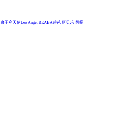
狮子座天使Leo Angel
BEABA碧芭
丽贝乐
啊喔