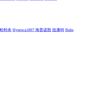
粉秒杀
Hyproca1897 海普诺凯
纽康特
Bubs