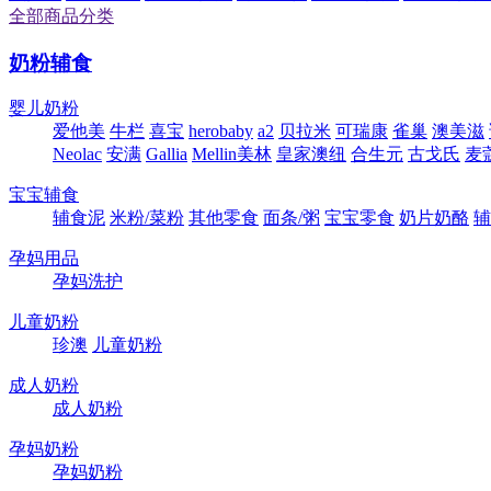
全部商品分类
奶粉辅食
婴儿奶粉
爱他美
牛栏
喜宝
herobaby
a2
贝拉米
可瑞康
雀巢
澳美滋
Neolac
安满
Gallia
Mellin美林
皇家澳纽
合生元
古戈氏
麦
宝宝辅食
辅食泥
米粉/菜粉
其他零食
面条/粥
宝宝零食
奶片奶酪
辅
孕妈用品
孕妈洗护
儿童奶粉
珍澳
儿童奶粉
成人奶粉
成人奶粉
孕妈奶粉
孕妈奶粉