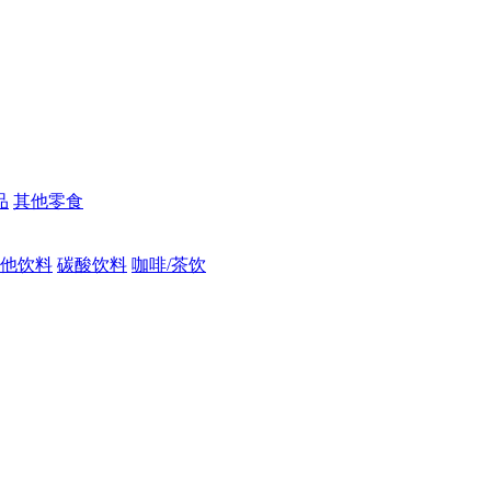
品
其他零食
他饮料
碳酸饮料
咖啡/茶饮