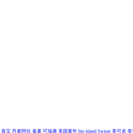
喜宝
丹麦阿拉
雀巢
可瑞康
美国童年
bio island
Swisse
美可卓
美