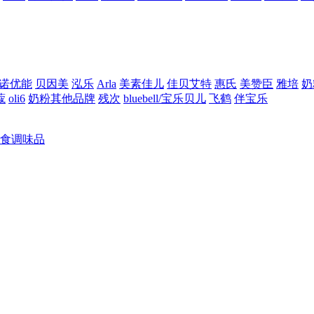
诺优能
贝因美
泓乐
Arla
美素佳儿
佳贝艾特
惠氏
美赞臣
雅培
奶
蔻
oli6
奶粉其他品牌
残次
bluebell/宝乐贝儿
飞鹤
伴宝乐
食调味品