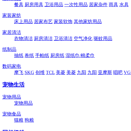
餐具
厨房用具
卫浴用品
一次性用品
居家杂件
雨具
水具
家装家纺
床上用品
居家布艺
家装软饰
其他家纺用品
家居清洁
衣物清洁
厨房清洁
卫浴清洁
空气净化
驱蚊用品
纸制品
抽纸
卷纸
手帕纸
厨房纸
湿纸巾/棉柔巾
数码家电
摩飞
SKG
创维
TCL
美菱
美菱
九阳
九阳
亚摩斯
唱吧
VG
宠物生活
宠物用品
宠物用品
宠物食品
猫粮
狗粮