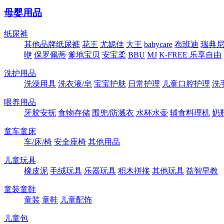
母婴用品
纸尿裤
其他品牌纸尿裤
花王
尤妮佳
大王
babycare
布班迪
瑞典尼塔
咿
保罗佩蒂
爹地宝贝
安宝柔
BBU
MJ
K-FREE 乐享自由
洗护用品
洗澡用具
洗衣液/皂
宝宝护肤
日常护理
儿童口腔护理
洗
喂养用品
牙胶安抚
食物存储
围兜/防溅衣
水杯水壶
辅食料理机
奶
童车童床
车/床/椅
安全座椅
其他用品
儿童玩具
橡皮泥
毛绒玩具
乐器玩具
积木拼接
其他玩具
益智早教
童装童鞋
童装
童鞋
儿童配饰
儿童包