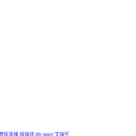
赞臣蓝臻
纽瑞优
life space
艾瑞可