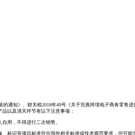
政策的通知》、财关税2018年49号《关于完善跨境电子商务零售
产品以及清关环节有以下注意事项：
个人自用，不得进行二次销售。
环保、标识等项目标准符合国外相关标准或技术规范要求，但可