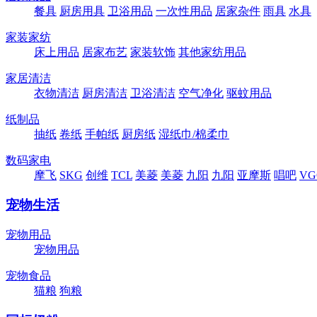
餐具
厨房用具
卫浴用品
一次性用品
居家杂件
雨具
水具
家装家纺
床上用品
居家布艺
家装软饰
其他家纺用品
家居清洁
衣物清洁
厨房清洁
卫浴清洁
空气净化
驱蚊用品
纸制品
抽纸
卷纸
手帕纸
厨房纸
湿纸巾/棉柔巾
数码家电
摩飞
SKG
创维
TCL
美菱
美菱
九阳
九阳
亚摩斯
唱吧
VG
宠物生活
宠物用品
宠物用品
宠物食品
猫粮
狗粮