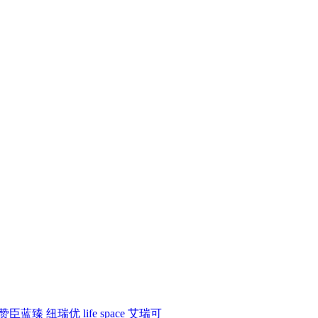
赞臣蓝臻
纽瑞优
life space
艾瑞可