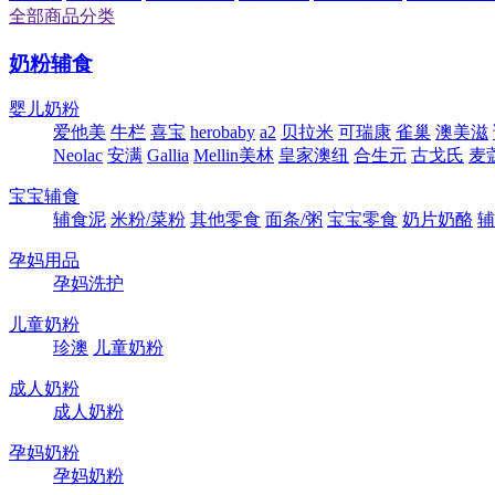
全部商品分类
奶粉辅食
婴儿奶粉
爱他美
牛栏
喜宝
herobaby
a2
贝拉米
可瑞康
雀巢
澳美滋
Neolac
安满
Gallia
Mellin美林
皇家澳纽
合生元
古戈氏
麦
宝宝辅食
辅食泥
米粉/菜粉
其他零食
面条/粥
宝宝零食
奶片奶酪
辅
孕妈用品
孕妈洗护
儿童奶粉
珍澳
儿童奶粉
成人奶粉
成人奶粉
孕妈奶粉
孕妈奶粉