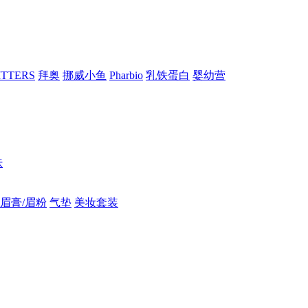
RITTERS
拜奥
挪威小鱼
Pharbio
乳铁蛋白
婴幼营
肤
眉膏/眉粉
气垫
美妆套装