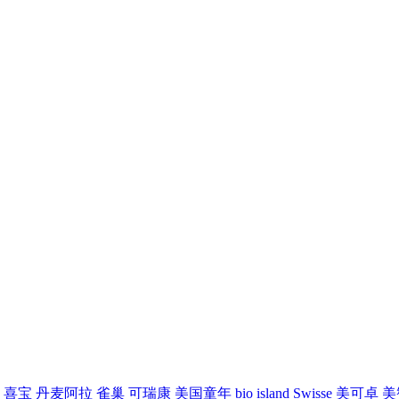
喜宝
丹麦阿拉
雀巢
可瑞康
美国童年
bio island
Swisse
美可卓
美