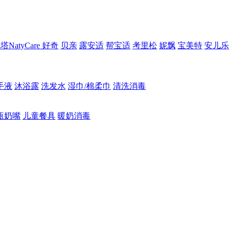
NatyCare
好奇
贝亲
露安适
帮宝适
考里松
妮飘
宝美特
安儿乐
手液
沐浴露
洗发水
湿巾/棉柔巾
清洗消毒
瓶奶嘴
儿童餐具
暖奶消毒