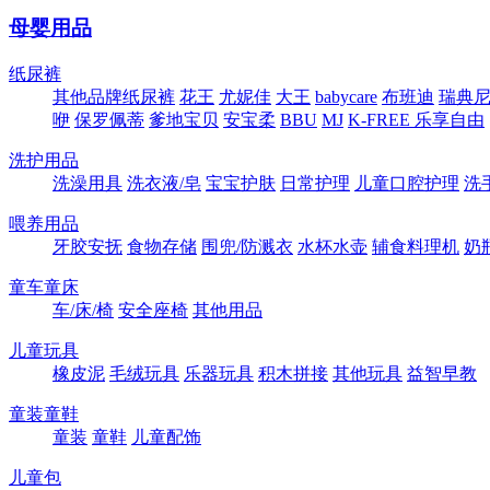
母婴用品
纸尿裤
其他品牌纸尿裤
花王
尤妮佳
大王
babycare
布班迪
瑞典尼塔
咿
保罗佩蒂
爹地宝贝
安宝柔
BBU
MJ
K-FREE 乐享自由
洗护用品
洗澡用具
洗衣液/皂
宝宝护肤
日常护理
儿童口腔护理
洗
喂养用品
牙胶安抚
食物存储
围兜/防溅衣
水杯水壶
辅食料理机
奶
童车童床
车/床/椅
安全座椅
其他用品
儿童玩具
橡皮泥
毛绒玩具
乐器玩具
积木拼接
其他玩具
益智早教
童装童鞋
童装
童鞋
儿童配饰
儿童包