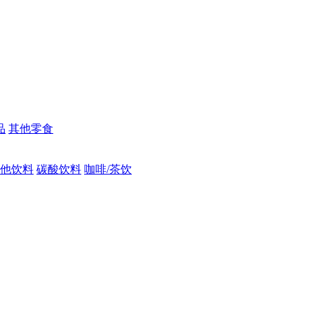
品
其他零食
他饮料
碳酸饮料
咖啡/茶饮