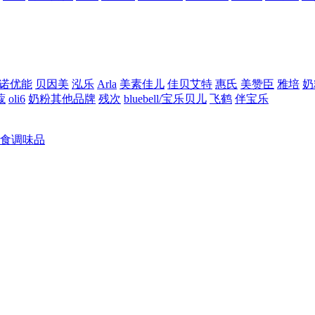
诺优能
贝因美
泓乐
Arla
美素佳儿
佳贝艾特
惠氏
美赞臣
雅培
奶
蔻
oli6
奶粉其他品牌
残次
bluebell/宝乐贝儿
飞鹤
伴宝乐
食调味品