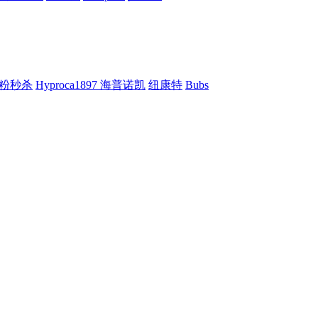
粉秒杀
Hyproca1897 海普诺凯
纽康特
Bubs