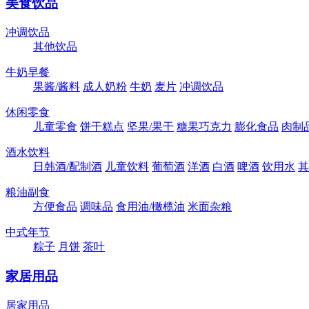
美食饮品
冲调饮品
其他饮品
牛奶早餐
果酱/酱料
成人奶粉
牛奶
麦片
冲调饮品
休闲零食
儿童零食
饼干糕点
坚果/果干
糖果巧克力
膨化食品
肉制
酒水饮料
日韩酒/配制酒
儿童饮料
葡萄酒
洋酒
白酒
啤酒
饮用水
其
粮油副食
方便食品
调味品
食用油/橄榄油
米面杂粮
中式年节
粽子
月饼
茶叶
家居用品
居家用品