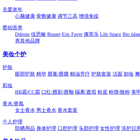
关爱老年
心脑健康
骨骼健康
调节三高
增强免疫
婴幼营养
Ddrops
佳思敏
Brauer
Eric Favre
康萃乐
Life Space
Bio isla
养其他品牌
美妆个护
护肤
眼部护肤
精华
唇膏/唇膜
精油芳疗
护肤套装
洁面
卸妆
爽
彩妆
BB霜/CC霜
口红/唇彩/唇釉
隔离/遮瑕
粉底
粉饼/散粉
美
香水/香氛
女士香水
男士香水
香水套装
个人护理
防晒用品
身体护理
口腔护理
头部护理
女性护理
洗护日