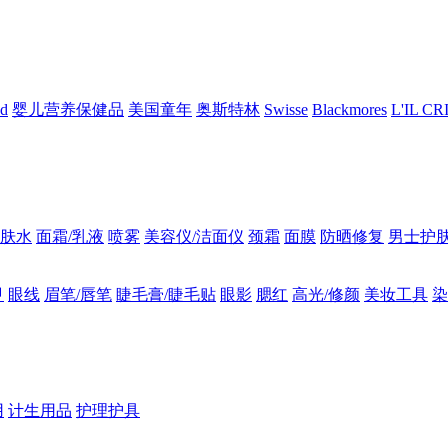
nd
婴儿营养保健品
美国童年
奥斯特林
Swisse
Blackmores
L'IL C
肤水
面霜/乳液
喷雾
美容仪/洁面仪
颈霜
面膜
防晒修复
男士护
甲
眼线
眉笔/唇笔
睫毛膏/睫毛贴
眼影
腮红
高光/修颜
美妆工具
染
用
计生用品
护理护具