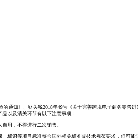
政策的通知》、财关税2018年49号《关于完善跨境电子商务零售
产品以及清关环节有以下注意事项：
个人自用，不得进行二次销售。
环保、标识等项目标准符合国外相关标准或技术规范要求，但可