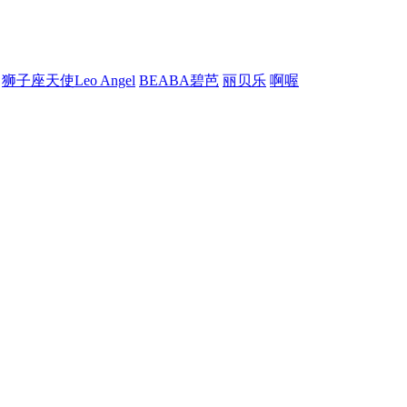
狮子座天使Leo Angel
BEABA碧芭
丽贝乐
啊喔