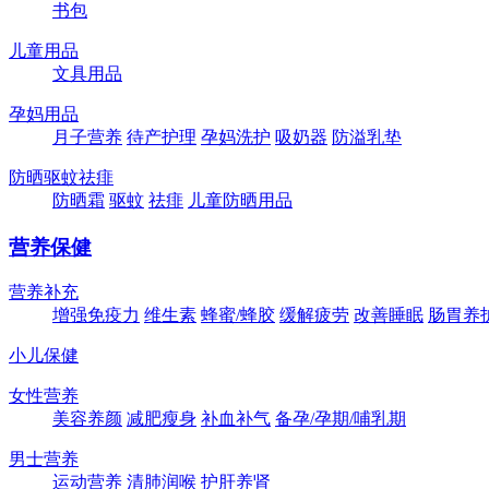
书包
儿童用品
文具用品
孕妈用品
月子营养
待产护理
孕妈洗护
吸奶器
防溢乳垫
防晒驱蚊祛痱
防晒霜
驱蚊
祛痱
儿童防晒用品
营养保健
营养补充
增强免疫力
维生素
蜂蜜/蜂胶
缓解疲劳
改善睡眠
肠胃养
小儿保健
女性营养
美容养颜
减肥瘦身
补血补气
备孕/孕期/哺乳期
男士营养
运动营养
清肺润喉
护肝养肾