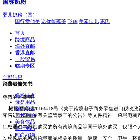
国标奶粉
婴儿奶粉（国）
国行爱他美
诺优能蕴荟
飞鹤
美素佳儿
惠氏
首页
跨境商品
海外直邮
香港直邮
一般贸易
临期专区
全部结果
家居用品
消费者告知书
奶粉辅食
尊敬的消费者:
母婴用品
营养保健
根据财关税2016年18号《关于跨境电子商务零售进口税收
美妆个护
零售进出口商品有关监管事宜的公告》等文件精神，跨境电商
美食饮品
1. 您通过本网站购买的所有跨境商品等同于境外购买，仅限
家居用品
时尚好物
2. 您购买的所有跨境商品相关的质量、健康、安全、卫生、