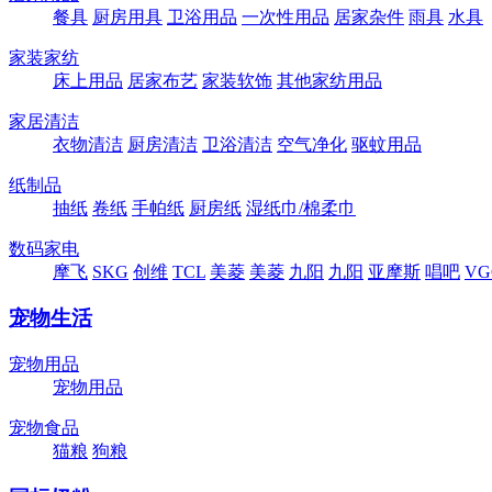
餐具
厨房用具
卫浴用品
一次性用品
居家杂件
雨具
水具
家装家纺
床上用品
居家布艺
家装软饰
其他家纺用品
家居清洁
衣物清洁
厨房清洁
卫浴清洁
空气净化
驱蚊用品
纸制品
抽纸
卷纸
手帕纸
厨房纸
湿纸巾/棉柔巾
数码家电
摩飞
SKG
创维
TCL
美菱
美菱
九阳
九阳
亚摩斯
唱吧
VG
宠物生活
宠物用品
宠物用品
宠物食品
猫粮
狗粮