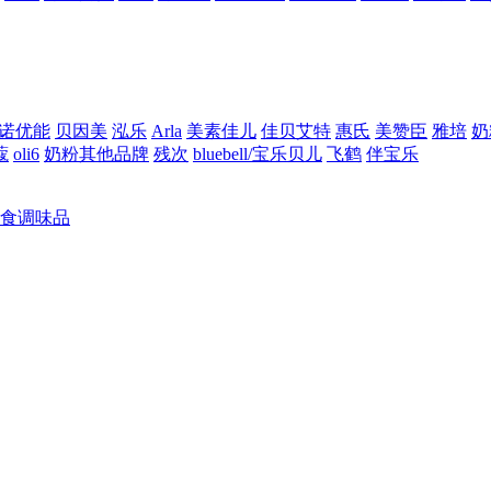
诺优能
贝因美
泓乐
Arla
美素佳儿
佳贝艾特
惠氏
美赞臣
雅培
奶
蔻
oli6
奶粉其他品牌
残次
bluebell/宝乐贝儿
飞鹤
伴宝乐
食调味品