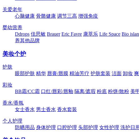
关爱老年
心脑健康
骨骼健康
调节三高
增强免疫
婴幼营养
Ddrops
佳思敏
Brauer
Eric Favre
康萃乐
Life Space
Bio isla
养其他品牌
美妆个护
护肤
眼部护肤
精华
唇膏/唇膜
精油芳疗
护肤套装
洁面
卸妆
爽
彩妆
BB霜/CC霜
口红/唇彩/唇釉
隔离/遮瑕
粉底
粉饼/散粉
美
香水/香氛
女士香水
男士香水
香水套装
个人护理
防晒用品
身体护理
口腔护理
头部护理
女性护理
洗护日