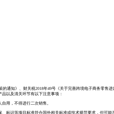
政策的通知》、财关税2018年49号《关于完善跨境电子商务零售
产品以及清关环节有以下注意事项：
个人自用，不得进行二次销售。
环保、标识等项目标准符合国外相关标准或技术规范要求，但可