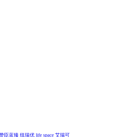
赞臣蓝臻
纽瑞优
life space
艾瑞可