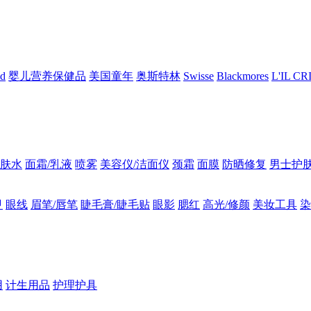
nd
婴儿营养保健品
美国童年
奥斯特林
Swisse
Blackmores
L'IL C
肤水
面霜/乳液
喷雾
美容仪/洁面仪
颈霜
面膜
防晒修复
男士护
甲
眼线
眉笔/唇笔
睫毛膏/睫毛贴
眼影
腮红
高光/修颜
美妆工具
染
用
计生用品
护理护具