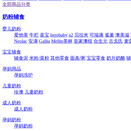
全部商品分类
奶粉辅食
婴儿奶粉
爱他美
牛栏
喜宝
herobaby
a2
贝拉米
可瑞康
雀巢
澳美滋
Neolac
安满
Gallia
Mellin美林
皇家澳纽
合生元
古戈氏
麦
宝宝辅食
辅食泥
米粉/菜粉
其他零食
面条/粥
宝宝零食
奶片奶酪
辅
孕妈用品
孕妈洗护
儿童奶粉
珍澳
儿童奶粉
成人奶粉
成人奶粉
孕妈奶粉
孕妈奶粉