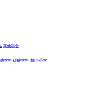
品
其他零食
他饮料
碳酸饮料
咖啡/茶饮