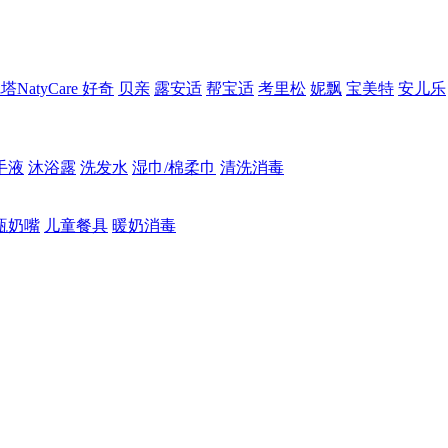
NatyCare
好奇
贝亲
露安适
帮宝适
考里松
妮飘
宝美特
安儿乐
手液
沐浴露
洗发水
湿巾/棉柔巾
清洗消毒
瓶奶嘴
儿童餐具
暖奶消毒