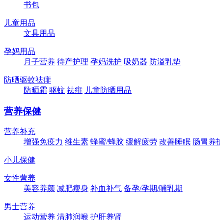
书包
儿童用品
文具用品
孕妈用品
月子营养
待产护理
孕妈洗护
吸奶器
防溢乳垫
防晒驱蚊祛痱
防晒霜
驱蚊
祛痱
儿童防晒用品
营养保健
营养补充
增强免疫力
维生素
蜂蜜/蜂胶
缓解疲劳
改善睡眠
肠胃养
小儿保健
女性营养
美容养颜
减肥瘦身
补血补气
备孕/孕期/哺乳期
男士营养
运动营养
清肺润喉
护肝养肾