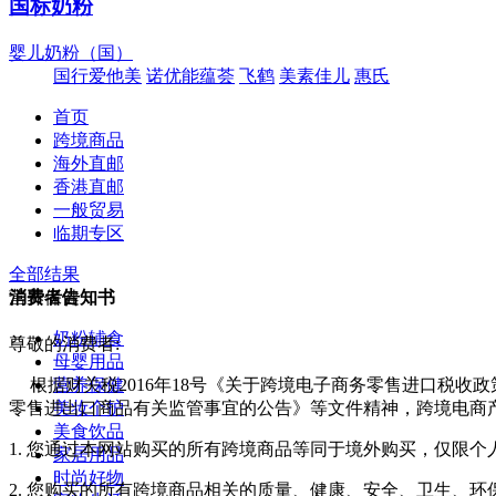
国标奶粉
婴儿奶粉（国）
国行爱他美
诺优能蕴荟
飞鹤
美素佳儿
惠氏
首页
跨境商品
海外直邮
香港直邮
一般贸易
临期专区
全部结果
营养保健
消费者告知书
奶粉辅食
尊敬的消费者:
母婴用品
营养保健
根据财关税2016年18号《关于跨境电子商务零售进口税收
美妆个护
零售进出口商品有关监管事宜的公告》等文件精神，跨境电商
美食饮品
1. 您通过本网站购买的所有跨境商品等同于境外购买，仅限
家居用品
时尚好物
2. 您购买的所有跨境商品相关的质量、健康、安全、卫生、