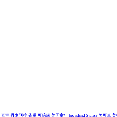
喜宝
丹麦阿拉
雀巢
可瑞康
美国童年
bio island
Swisse
美可卓
美