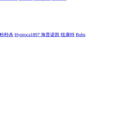
粉秒杀
Hyproca1897 海普诺凯
纽康特
Bubs