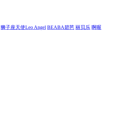
狮子座天使Leo Angel
BEABA碧芭
丽贝乐
啊喔