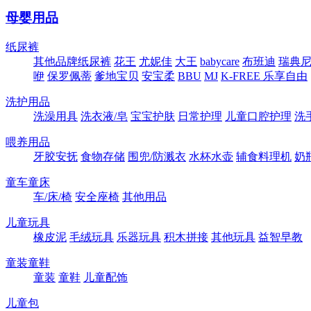
母婴用品
纸尿裤
其他品牌纸尿裤
花王
尤妮佳
大王
babycare
布班迪
瑞典尼塔
咿
保罗佩蒂
爹地宝贝
安宝柔
BBU
MJ
K-FREE 乐享自由
洗护用品
洗澡用具
洗衣液/皂
宝宝护肤
日常护理
儿童口腔护理
洗
喂养用品
牙胶安抚
食物存储
围兜/防溅衣
水杯水壶
辅食料理机
奶
童车童床
车/床/椅
安全座椅
其他用品
儿童玩具
橡皮泥
毛绒玩具
乐器玩具
积木拼接
其他玩具
益智早教
童装童鞋
童装
童鞋
儿童配饰
儿童包