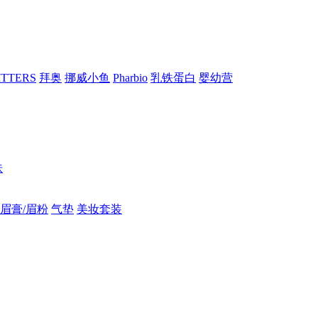
RITTERS
拜奥
挪威小鱼
Pharbio
乳铁蛋白
婴幼营
肤
眉膏/眉粉
气垫
美妆套装