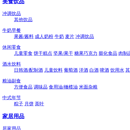
美食饮品
冲调饮品
其他饮品
牛奶早餐
果酱/酱料
成人奶粉
牛奶
麦片
冲调饮品
休闲零食
儿童零食
饼干糕点
坚果/果干
糖果巧克力
膨化食品
肉制
酒水饮料
日韩酒/配制酒
儿童饮料
葡萄酒
洋酒
白酒
啤酒
饮用水
其
粮油副食
方便食品
调味品
食用油/橄榄油
米面杂粮
中式年节
粽子
月饼
茶叶
家居用品
居家用品