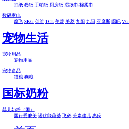
抽纸
卷纸
手帕纸
厨房纸
湿纸巾/棉柔巾
数码家电
摩飞
SKG
创维
TCL
美菱
美菱
九阳
九阳
亚摩斯
唱吧
VG
宠物生活
宠物用品
宠物用品
宠物食品
猫粮
狗粮
国标奶粉
婴儿奶粉（国）
国行爱他美
诺优能蕴荟
飞鹤
美素佳儿
惠氏