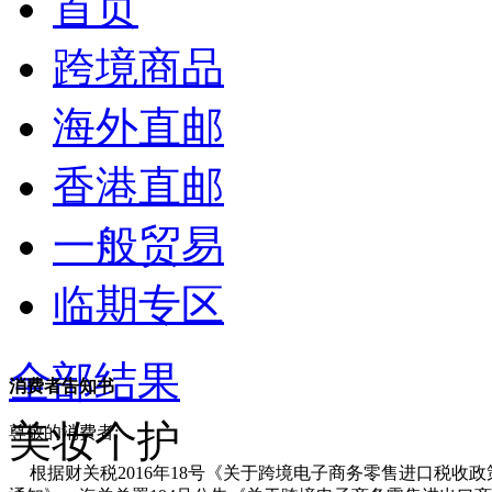
首页
跨境商品
海外直邮
香港直邮
一般贸易
临期专区
全部结果
消费者告知书
美妆个护
尊敬的消费者:
根据财关税2016年18号《关于跨境电子商务零售进口税收