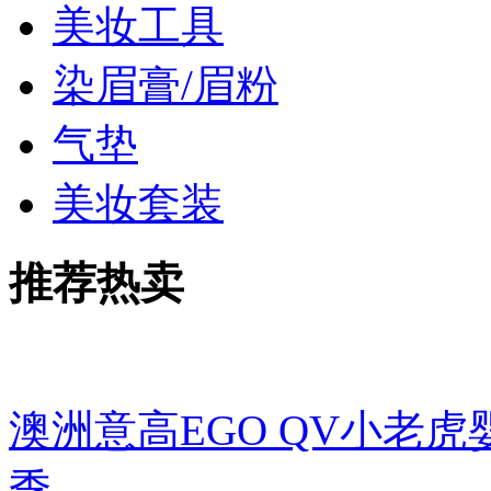
美妆工具
染眉膏/眉粉
气垫
美妆套装
推荐热卖
澳洲意高EGO QV小老虎
季