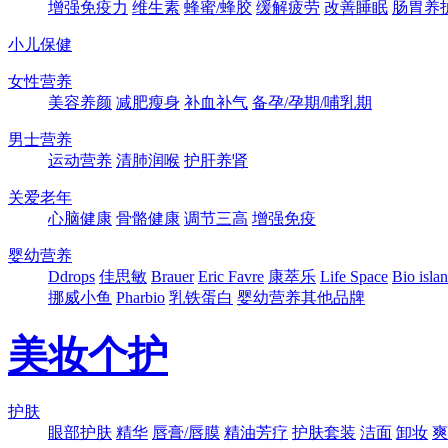
增强免疫力
维生素
蜂蜜/蜂胶
缓解疲劳
改善睡眠
肠胃养
小儿保健
女性营养
美容养颜
减肥瘦身
补血补气
备孕/孕期/哺乳期
男士营养
运动营养
清肺润喉
护肝养肾
关爱老年
心脑健康
骨骼健康
调节三高
增强免疫
婴幼营养
Ddrops
佳思敏
Brauer
Eric Favre
康萃乐
Life Space
Bio isla
挪威小鱼
Pharbio
乳铁蛋白
婴幼营养其他品牌
美妆个护
护肤
眼部护肤
精华
唇膏/唇膜
精油芳疗
护肤套装
洁面
卸妆
爽