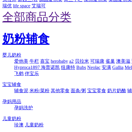
瑞优
life space
艾瑞可
全部商品分类
奶粉辅食
婴儿奶粉
爱他美
牛栏
喜宝
herobaby
a2
贝拉米
可瑞康
雀巢
澳美滋
Hyproca1897 海普诺凯
纽康特
Bubs
Neolac
安满
Gallia
Me
飞鹤
伴宝乐
宝宝辅食
辅食泥
米粉/菜粉
其他零食
面条/粥
宝宝零食
奶片奶酪
辅
孕妈用品
孕妈洗护
儿童奶粉
珍澳
儿童奶粉