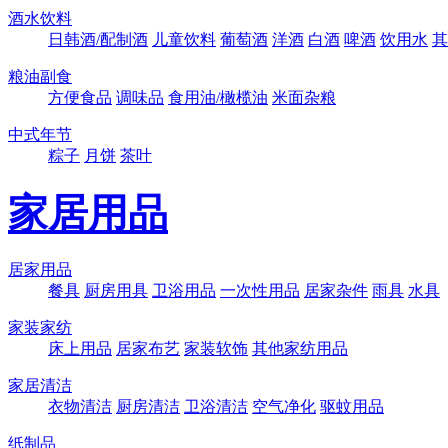
酒水饮料
日韩酒/配制酒
儿童饮料
葡萄酒
洋酒
白酒
啤酒
饮用水
其
粮油副食
方便食品
调味品
食用油/橄榄油
米面杂粮
中式年节
粽子
月饼
茶叶
家居用品
居家用品
餐具
厨房用具
卫浴用品
一次性用品
居家杂件
雨具
水具
家装家纺
床上用品
居家布艺
家装软饰
其他家纺用品
家居清洁
衣物清洁
厨房清洁
卫浴清洁
空气净化
驱蚊用品
纸制品