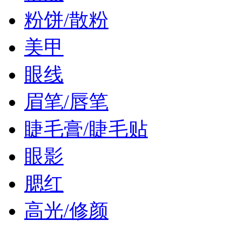
粉饼/散粉
美甲
眼线
眉笔/唇笔
睫毛膏/睫毛贴
眼影
腮红
高光/修颜