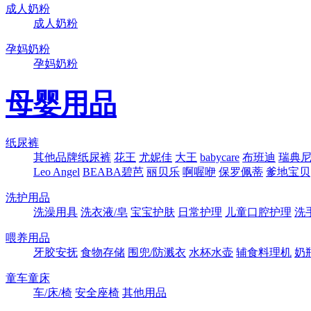
成人奶粉
成人奶粉
孕妈奶粉
孕妈奶粉
母婴用品
纸尿裤
其他品牌纸尿裤
花王
尤妮佳
大王
babycare
布班迪
瑞典尼塔
Leo Angel
BEABA碧芭
丽贝乐
啊喔咿
保罗佩蒂
爹地宝贝
洗护用品
洗澡用具
洗衣液/皂
宝宝护肤
日常护理
儿童口腔护理
洗
喂养用品
牙胶安抚
食物存储
围兜/防溅衣
水杯水壶
辅食料理机
奶
童车童床
车/床/椅
安全座椅
其他用品