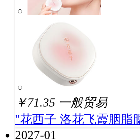
￥
71.35
一般贸易
"花西子 洛花飞霞胭脂腮红
2027-01