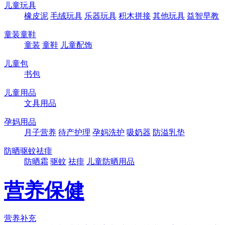
儿童玩具
橡皮泥
毛绒玩具
乐器玩具
积木拼接
其他玩具
益智早教
童装童鞋
童装
童鞋
儿童配饰
儿童包
书包
儿童用品
文具用品
孕妈用品
月子营养
待产护理
孕妈洗护
吸奶器
防溢乳垫
防晒驱蚊祛痱
防晒霜
驱蚊
祛痱
儿童防晒用品
营养保健
营养补充