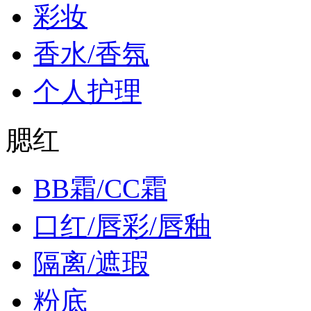
彩妆
香水/香氛
个人护理
腮红
BB霜/CC霜
口红/唇彩/唇釉
隔离/遮瑕
粉底