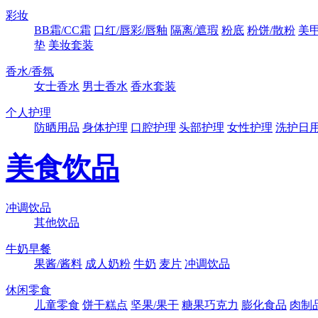
彩妆
BB霜/CC霜
口红/唇彩/唇釉
隔离/遮瑕
粉底
粉饼/散粉
美
垫
美妆套装
香水/香氛
女士香水
男士香水
香水套装
个人护理
防晒用品
身体护理
口腔护理
头部护理
女性护理
洗护日
美食饮品
冲调饮品
其他饮品
牛奶早餐
果酱/酱料
成人奶粉
牛奶
麦片
冲调饮品
休闲零食
儿童零食
饼干糕点
坚果/果干
糖果巧克力
膨化食品
肉制